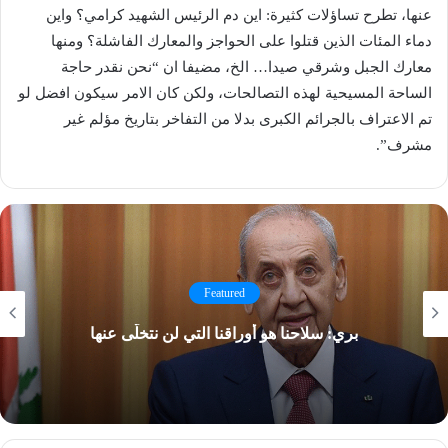
عنها، تطرح تساؤلات كثيرة: اين دم الرئيس الشهيد كرامي؟ واين
دماء المئات الذين قتلوا على الحواجز والمعارك الفاشلة؟ ومنها
معارك الجبل وشرقي صيدا… الخ، مضيفا ان “نحن نقدر حاجة
الساحة ​المسيحية​ لهذه التصالحات، ولكن كان الامر سيكون افضل لو
تم الاعتراف بالجرائم الكبرى بدلا من التفاخر بتاريخ مؤلم غير
مشرف”.
Featured
بري: سلاحنا هو أوراقنا التي لن نتخلّى عنها