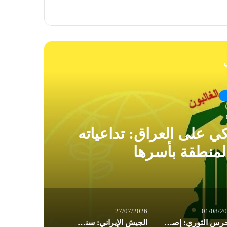
ي
كي على العراق: تداعياته
ال
لمنطقة بأسرها
27/07/2026
01/08/2
الحرس الثوري: إصابة ناقلتي نفط مخالفتين وإجبارهما على التوقف في مضيق هرمز
الجيش الإيراني: سنرد على أي عدوان برد قوي وساحق