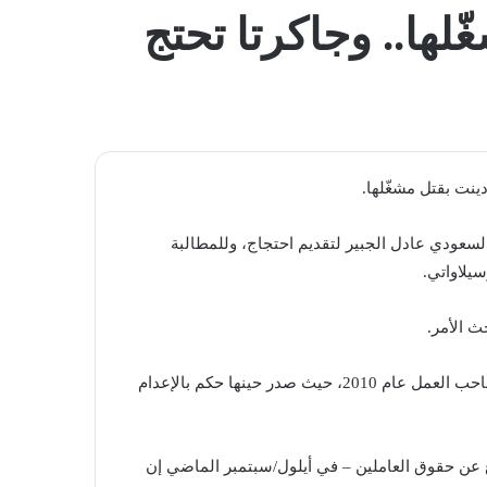
المظلم
لها.. وجاكرتا تحتج
ينت بقتل مشغّلها.
السعودي عادل الجبير لتقديم احتجاج، وللمطالبة
سيلاواتي.
ث الأمر.
وأدينت تورسيلاواتي -التي كانت تعمل في مدينة الطائف- بقتل صاحب العمل عام 2010، حيث صدر حينها حكم بالإعدام
ع عن حقوق العاملين – في أيلول/سبتمبر الماضي إن