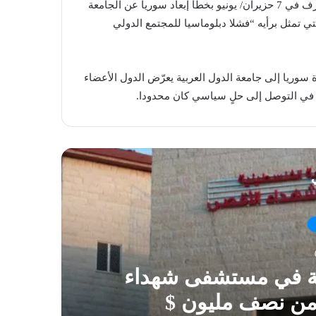
وكان وزير الدولة الإماراتي للشؤون الخارجية أنور قرقاش قد اعترف في 7 حزيران/ يونيو بخطأ إبعاد سوريا عن الجامعة
تي تمثل برأيه “فشلا دبلوماسيا للمجتمع الدولي
سوريا إلى جامعة الدول العربية يعرّض الدول الأعضاء
ي في التوصل إلى حلٍ سياسي كان محدودا.
ي
ية في مستشفى شهداء
 من نصف مليون $