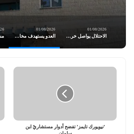
026
01/08/2026
01/08/2026
الاحتلال يواصل خرق الهدنة في غزة.. شهداء وعشرات الإصابات بغارات العدو
العدو يستهدف مخازن الأدوية في مستشفى شهداء الأقصى والخسائر أكثر من نصف مليون $
’نيويورك تايمز’ تفضح أدوار مستشاريْ ابن
سلمان