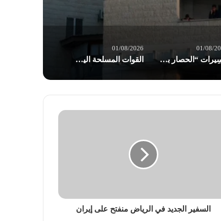
01/08/2026
01/08/2
مسِيرات “الحصار بالحصار والتصعيد بالتصعيد” في صنعاء: مستعدون لأثمان المعركة
القوات المسلحة اليمنية: إجبار 8 سفن نفطية للعدو السعودي على تغيير مسارها
السفير الجديد في الرياض منفتح على إيران