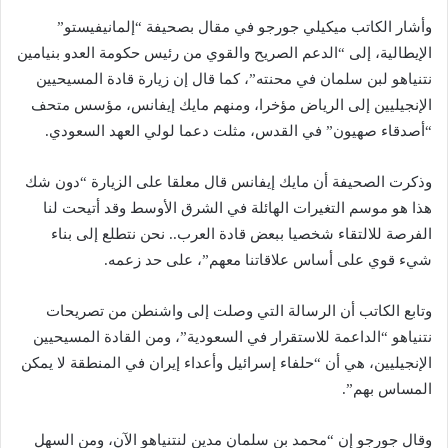
وأشار الكاتب ميكيلي جورجو في مقال بصحيفة “إلمانيفيستو”
الإيطالية، إلى “الدعم الصريح والقوي من رئيس حكومة العدو بنيامين
نتنياهو لبن سلمان في محنته”، كما قال إن زيارة قادة المسيحيين
الإنجيليين إلى الرياض مؤخرا، ومنهم مايك إيفانس، مؤسس متحف
“أصدقاء صهيون” في القدس، مثلت دعما لولي العهد السعودي.
وذكرت الصحيفة أن مايك إيفانس قال معلقا على الزيارة “دون شك
هذا هو موسم التغيرات الهائلة في الشرق الأوسط وقد أتيحت لنا
الفرصة للالتقاء شخصيا ببعض قادة العرب.. نحن نتطلع إلى بناء
شيء قوي على أساس علاقاتنا معهم”، على حد زعمه.
وتابع الكاتب أن الرسالة التي وصلت إلى واشنطن من تصريحات
نتنياهو “الداعمة للاستقرار في السعودية”، ومن القادة المسيحيين
الإنجيليين، هي أن “حلفاء إسرائيل وأعداء إيران في المنطقة لا يمكن
المساس بهم”.
وقال جورجو إن “محمد بن سلمان مدين لنتنياهو الآن، ومن السهل