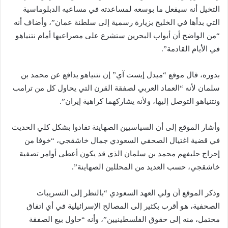
التخيل أنه سيفعل ما بوسعه لمساعدته في مساعيه الدبلوماسية
التي بدأها في الخليج بزيارة رسمية إلى سلطنة عمان”، وأضاف أنه
“من الواضح أن أبواب البحرين ستشرع على مصراعيها أمام نتنياهو
في الأيام القادمة”.
بدوره، قال موقع “ميدل إيست آي” إن نتنياهو يدافع عن محمد بن
سلمان لأنه “العماد العربي لصفقة القرن التي يحاول كل من ترامب
ونتنياهو التوصل إليها، ولأنه يشاركهما كراهية إيران”.
وأشار الموقع إلى أن السياسيين الصهاينة تفادوا بشكل كلي الحديث
في قضية اغتيال الصحفي السعودي جمال خاشقجي، “خوفا من
إحراج حليفهم محمد بن سلمان الذي قد يكون أعطى أوامر تصفية
خاشقجي، حسب العديد من المحللين الصهاينة”.
وذكر الموقع أن ولي العهد السعودي “بالنظر إلى التسريبات
الصحفية، هو أقرب بكثير إلى المصالح الإسرائيلية في أي اتفاق
محتمل، منه إلى حقوق الفلسطينيين”، وأنه “حاول بيع الصفقة