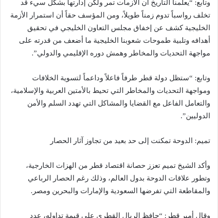
وتابع: “يعلمنا التاريخ أن الأزمات تمر ولكن إدارتها بشكل سيء قد
تخلف رواسباً تدوم زمناً طويلاً، ومن المؤسف حقاً أن استمرار الأزمة
الخليجية كشف عن إخفاق مجلس التعاون الخليجي في تحقيق
أهدافه وتلبية طموحات شعوبنا الخليجية ما أضعف من قدرته على
مواجهة التحديات والمخاطر وهمش دوره الإقليمي والدولي”.
وتابع: “ستظل دولة قطر طرفاً فاعلاً وداعماً لتسوية الخلافات
ومواجهة التحديات والمخاطر التي تحيط بالأمتين العربية والإسلامية،
والتعامل الفاعل مع القضايا والمشاكل التي تهدد السلم والأمن
الدوليين”.
تميم: الدوحة تمكنت إلى حد بعيد من تجاوز آثار الحصار
وأكد الشيخ تميم تعزز حصانة اقتصاد قطر من الهزات الخارجية،
وتطور علاقات الدوحة بدول العالم، وذلك رغم الحصار الرباعي
والمقاطعة التي تفرضها السعودية والإمارات والبحرين ومصر.
وقال أمير قطر: “حافظ الريال القطري على قيمة تداوله، عدد