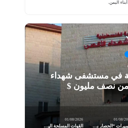
ناء اليمن.
ي
ية في مستشفى شهداء
 من نصف مليون $
01/08/2026
01/08/2
مسِيرات “الحصار بالحصار والتصعيد بالتصعيد” في صنعاء: مستعدون لأثمان المعركة
القوات المسلحة اليمنية: إجبار 8 سفن نفطية للعدو السعودي على تغيير مسارها