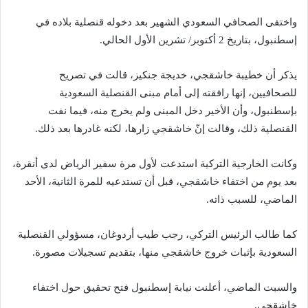
واختفى الصحافي السعودي الشهير بعد دخوله قنصلية بلاده في
إسطنبول، بتاريخ 2 أكتوبر/ تشرين الأول الحالي.
يذكر أن خطيبة خاشقجي، خديجة جنكيز، قالت في تصريح
للصحافيين، إنها رافقته إلى أمام مبنى القنصلية السعودية
بإسطنبول، وأن الأخير دخل المبنى ولم يخرج منه، فيما نفت
القنصلية ذلك، وقالت إنّ خاشقجي زارها، لكنه غادرها بعد ذلك.
وكانت الخارجية التركية استدعت لأول مرة سفير الرياض لدى أنقرة،
بعد يوم من اختفاء خاشقجي، قبل أن تستدعيه للمرة الثانية، الأحد
الماضي، للسبب ذاته.
كما طالب الرئيس التركي، رجب طيب أردوغان، مسؤولي القنصلية
السعودية بإثبات خروج خاشقجي منها، بتقديم تسجيلات مصورة.
والسبت الماضي، أعلنت نيابة إسطنبول فتح تحقيق حول اختفاء
خاشقجي.