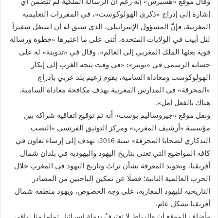
وقال موقع «هسبرس» إنه رغم أن الرسالة الملكية لم تتضمن أي
إشارة إلى إدراج «ذكرى الهولوكوست»، في المقررات التعليمية
المغربية، فإنَّ المسؤول الإسرائيلي، الذي سبق له أن اشتغل سفيراً
لتل أبيب في الولايات المتحدة، أثنى على ما اعتبرها «خطوة ورسالة
قوية بعثها الملك المغربي إلى العالم». وقال في «تدوينة» له على
حسابه الرسمي في «تويتر»: «في وقت يتجه الغرب إلى إنكار
الهولوكوست ومعاداة السامية، يقوم زعيم بلد عربي بإدراج
«المحرقة» في المدارس المغربية بهدف مكافحة معاداة السامية.
هناك بالفعل أمل».
ونقل موقع «جيروساليم بوست» أنه تم توقيع اتفاقية شراكة بين
مؤسسة «أرشيف المغرب» ومركز التوثيق الفرنسي «النصب
التذكاري لضحايا المحرقة» سنة 2016، تهدف إلى إرساء تعاون في
كافة المواضيع التي تعنى بتاريخ اليهود واليهودية في بلدان شمال
أفريقيا، وتجويد المعرفة بشأن تراث وتاريخ اليهود في المغرب خلال
الحرب العالمية الثانية؛ فضلًا عن تمكين الباحثين من المصادر
التاريخية لليهود المغاربة، على وجه الخصوص، ويهود منطقة شمال
أفريقيا بشكل عام.
وأضاف الموقع أن «الرباط لا تعترفُ بدولة إسرائيل تماما مثل باقي