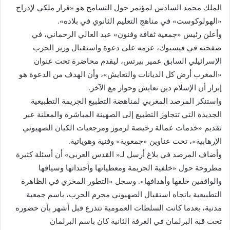
الملك محمد السادس لمؤتمر حول التسامح هو «قرار ملكي لإدراج
«الهولوكوست» في مناهج التعليم الثانوي في بلاده».
وأعلن رئيس «جمعية ثقافة وفنون» عبد العالي الرحماني، في
صفحته في فيسبوك، عزمه على دعوة واستقبال وزير الحرب
الإسرائيلي السابق عمير بيرتس، ليقدم محاضرة تحت عنوان
«المغرب أرض كل الديانات والتعايش»، وأن الهدف من الدعوة هو
إبراز أن الإسلام دين تعايش وحوار مع الآخر.
واستنكر المرصد المغربي لمناهضة التطبيع الجريمة التطبيعية
الجديدة التي تتجاوز التطبيع إلى الصهينة المباشرة والمعلنة عبر
تقديم «خدمات عمالة رخيصة لرموز ومرجعيات الكيان الصهيوني
الإرهابية»، تحت عناوين «جمعوية» وفنية وهوياتية.
وأضاف المرصد في بلاغ أرسل لـ« القدس العربي» أن أسئلة كثيرة
مطروحة حول «خلفية الجريمة ومعطياتها وأجنداتها وسياقها
والواقفين خلفها وأهدافها». وسجل «التطور المخزي في الظاهرة
التطبيعية باتجاه استقبال الصهيوني مجرم الحرب، باسم جمعية
مدنية، بعدما كانت السلطات العمومية تتذرع قبل أشهر بأن حضوره
تحت قبة البرلمان في الغرفة الثانية كان باسم البرلمان