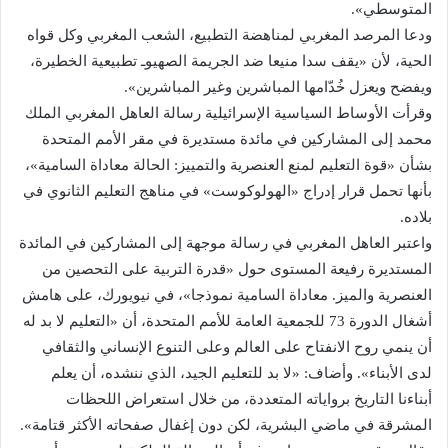
المتوسطي».
ودعا المرصد المغربي لمناهضة التطبيع، الشعب المغربي وكل قواه
الحية، لأن «يقف سدا منيعا ضد الجريمة الصهيوـ تطبيعية الخطيرة،
ويفضح ويعزل خُدّامها المباشرين وغير المباشرين».
وقرأت الأوساط السياسية الإسرائيلية رسالة العاهل المغربي الملك
محمد إلى المشاركين في مائدة مستديرة في مقر الأمم المتحدة
بشأن «قوة التعليم لمنع العنصرية والتمييز: الحالة معاداة السامية»،
بأنها تحمل قرار إدراج «الهولوكوست» في مناهج التعليم الثانوي في
بلاده.
واعتبر العاهل المغربي في رسالة موجهة إلى المشاركين في المائدة
المستديرة رفيعة المستوى حول «قدرة التربية على التحصين من
العنصرية والميز. معاداة السامية نموذجا»، في نيويورك، على هامش
أشغال الدورة 73 للجمعية العامة للأمم المتحدة، أن «التعليم لا بد له
أن ينمي روح الانفتاح على العالم وعلى التنوع الإنساني والثقافي
لدى الأبناء». وأضاف: «لا بد للتعليم الجيد، الذي ننشده، أن يعلم
أبناءنا التاريخ برواياته المتعددة، من خلال استعراض اللحظات
المشرقة في ماضي البشرية، لكن دون إغفال صفحاته الأكثر قتامة».