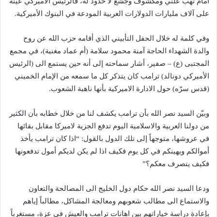
أمام نهب علني ومكشوف وجشع لا حدود له، فالرئيس الأميركي عينه
على آلاف مليارات الدولارات العربية المودعة في البنوك الأميركية.
وفي كلمة له خلال الحفل التأبيني الذي أقامه حزب الله عن روح
والدة الشهداء الحاجة آمنة محمود سلامة (أم عماد مغنية)، في مجمع
المجتبى (ع) – صفير، أشار سماحته إلى أنه حين يستمع الى (الرئيس
الأميركي دونالد) ترامب كان يتذكر كل ما سمعه من الإمام الخميني
(قدس سرّه) حول الادارة الاميركية بأنها ناهبة الشعوب.
وبيّن السيد نصر الله بأن ترامب يكشف لنا من خلال خطابه بأن الكثير
من دولنا العربية والاسلامية اليوم تدفع الجزية لاميركا مقابل بقائها
في عروشها، متوجهاً إلى تلك الدول بالقول: “اذا كان ترامب يأخذ
أموالكم ويهينكم في كل يوم فكيف اذا لم يكن لديكم أمول تدفعونها
فكيف يتصرف معكم؟”
ودعا السيد نصر الله حكام دول الخليج الى المصالحة والتعاون
والاستماع الى مطالب شعوبهم ومعالجة المشاكل، مطالباً إياهم
بإعادة دراسة خياراتهم بين اهانات ترامب والعيش في عزة، مستغرباً