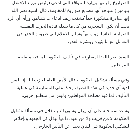
الصواريخ وقيامها بزيارة للمواقع التي ادعى (رئيس وزراء الإحتلال
بنيامين) نتنياهو أنها مصانع صواريخ للمقاومة، قال السيد نصر الله
إنها مبادرة مشكورة جداً كشفت زيف ادعاءات نتنياهو، ورأى أن الرد
يجب أن يكون السخرية من كل ما يفعله قادة الحرب النفسية
الصهاينة الفاشلون، منبهاً وسائل الاعلام الى ضرورة الحذر في
التعامل مع ما يثيره وينشره العدو.
السيد نصر الله: للمسارعة في تأليف الحكومة لما فيه مصلحة
المواطنين
وفي مسألة تشكيل الحكومة، قال الأمين العام لحزب الله إنه ليس
لديه أي جديد في هذه القضية، وحثّ على المسارعة في عملية
التأليف لما فيه مصلحة المواطنين وليس من منطلق حزبي.
وشدد سماحته على أن ايران وسوريا لا يتدخلان في مسألة تشكيل
الحكومة لا من قريب ولا من بعيد، داعياً لبذل كل الجهود وبإخلاص
لتشكيل الحكومة في لبنان بعيدا عن التأثير الخارجي.