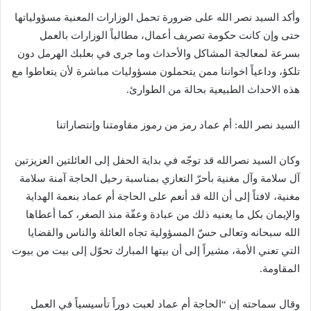
وأكد السيد نصر الله على ضرورة تحمل الوزارات المعنية مسؤولياتها
حتى وإن كانت حكومة تصريف أعمال، مطالباً الوزارات بالعمل
بسرعة لمعالجة المشاكل والأحداث وما جرى في بعلبك الهرمل دون
تلكؤ، وداعياً اخواننا ممن يتحملون مسؤوليات مباشرة لأن يتعاطوا مع
هذه الاحداث الطبيعية بحالة من الطوارئ.
السيد نصر الله: أم عماد رمز من رموز مقاومتنا وإنتصاراتنا
وكان السيد نصرالله قد توجّه في بداية الحفل إلى العائلتين العزيزتين
آل سلامة وآل مغنية بأحرّ التعازي بمناسبة رحيل الحاجة آمنة سلامة
مغنية، لافتاً إلى أن الله قد أنعم على الحاجة أم عماد بنعمة الهداية
والإيمان بكل ما يعنيه ذلك من عبادة وعفّة منذ الصغر، كما أعطاها
الله سبحانه وتعالى حسّ المسؤولية تجاه العائلة والناس والقضايا
التي تعني الأمة، مشيراً إلى أن بيتها المبارك تحوّل إلى بيت من بيوت
المقاومة.
وقال سماحته إن “الحاجة أم عماد لعبت دوراً تأسيسياً في العمل