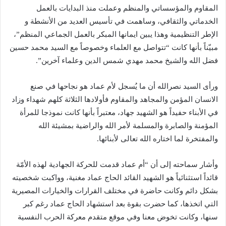
المقاوم والمؤسساتي والمنظم وعملت منذ البدايات بالعمل
الخدماتي والثقافي، وساهمت في تأسيس العديد من الأنشطة و
الإطر التنظيمية وهذا يبين ايمانها المبكر بالعمل الجماعي المنظم”،
مبيّناً بأنها كانت “تتواصل مع العلماء وخصوصاً مع السيد محمد حسين
فضل الله والشيخ محمد مهدي شمس الدين وعلماء آخرين”.
ورأى السيد نصرالله أن ما يُسجل لأم عماد هو نجاحها في صنع
الانسان المؤمن والمجاهد والمقاوم فأولادها الثلاثة كلهم شهداء وزاد
في الأبناء حفيداً هو الشهيد جهاد، معتبراً بأنها كانت نموذجا للمرأة
المؤمنة والصابرة والمسلمة لأمر الله والراضية بمشيئة الله
والمفتخرة لما اختاره الله تعالى لأبنائها.
وأشار سماحته إلى أن “أم عماد قدمت للحركة الجهادية لهذه الأمّة
قائداً استثنائياً هو الشهيد القائد الحاج عماد مغنية، وواكبت شخصيته
بشكل دائم وكانت حاضرة في مختلف القرارات والخيارات المصيرية
التي اتخذها، كما حضرت بقوة بعد استشهاد الحاج عماد رغم كبر
سنها، وكانت تخوض معنا وفي موقع متقدم معركة الحرب النفسية