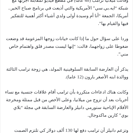
وقالت ميلانيا ترامب (48 عاما) في مقطع فيديو لمقابلة أجرتها مع
شبكة “ايه.بي.سي” الأمريكية والتي أذيعت في برنامج صباح الخير..
أمريكا، الجمعة “أنا أم وسيدة أولى ولدي أشياء أكثر أهمية للتفكير
فيها والقيام بها”.
وردا على سؤال حول ما إذا كانت خيانات زوجها المزعومة قد وضعت
ضغوطا على زواجهما، قالت: “إنها ليست مصدر قلق واهتمام خاص
مني”.
يذكر أن العارضة السابقة السلوفينية المولد، هي زوجة ترامب الثالثة
ووالدة ابنه الأصغر بارون (12 عاما).
وكانت هناك ادعاءات متكررة بأن ترامب أقام علاقات جنسية مع نساء
أخريات بعد أن تزوج من ميلانيا، وعلى الأخص من قبل ممثلة ومخرجة
الأفلام الإباحية ستورمي دانيلز والعارضة السابقة في مجلة “بلاي
بوي” كارين ماكدوجال.
وتزعم دانيلز أن ترامب دفع لها 130 ألف دولار كي تلتزم الصمت