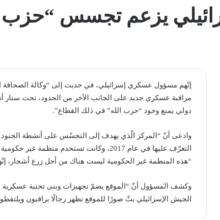
يلي يزعم تجسس “حزب الل
إتّهم مسؤول عسكري إسرائيلي، في حديث إلى “وكالة الصحافة الف
مراقبة عسكري جديد على الجانب الآخر من الحدود، تحت ستار أنشطة ب
دولي يمنع وجود “حزب الله” في ذلك القطاع”.
وادعى أنّ “المركز الّذي يهدف إلى التجسّس على أنشطة الجنود ا
التعرّف عليها في عام 2017، وكانت تستخدم منظمة
“هذه المنظمة غير الحكومية ليست هناك من أجل زرع أشجار، إنّها
وكشف المسؤول أنّ “الموقع يضمّ تجهيزات وبنى تحتية عسكرية ومنا
الجيش الإسرائيلي​ بثّ صورًا للموقع تظهر رجالًا يراقبون ويلت