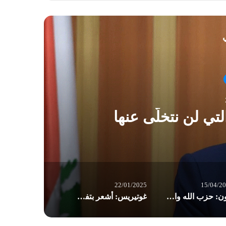
ي
عون
لتي لن نتخلّى عنها
22/01/2025
15/04/2
عون: حزب الله واعٍ لمصلحة لبنان وهناك رسائل متبادَلة معه لمقاربة حصرية السلاح
غوتيريس: أشعر بتفاؤل حيال لبنان لكن لا يوجد ضمان لاستمرار وقف إطلاق النار