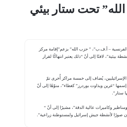
المظلم
ه” تحت ستار بيئي
رنسية – أ.ف.ب”، ” ​حزب الله​” بزعم”إقامة مركز
يئية”، لافتًا إلى أنّ “ذلك يعتبر انتهاكًا لقرار
لإسرائيليين، يُضاف إلى خمسة مراكز أُخرى تمّ
 غير حكومية إسمها “غرين ويذاوت بوردرز” كغطاء”، منوّهًا إلى أنّ
 ستار”.
ظير وكاميرات عالية الدقة”، مشيرًا إلى أنّ “​
قطون صورًا لأنشطة جيش إسرائيل ولمستوطنة زراعية”.