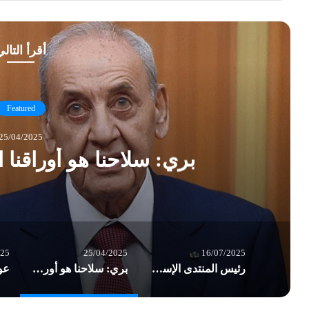
أقرأ التال
Featured
25/04/2025
بري: سلاحنا هو أوراقنا ا
025
25/04/2025
16/07/2025
رئيس المنتدى الإسلامي للدعوة والحوار استقبل منسّق هيئة الأحزاب والقوى الوطنية والإسلامية في الشمال “إدانة العدوان الصهيوني على دمشق وحوار بين مكونات أمتنا
بري: سلاحنا هو أوراقنا التي لن نتخلّى عنها