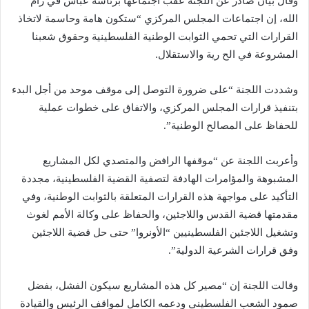
وقال بيان صادر عن اللجنة عقب اجتماعها برئاسة عباس في رام
الله، إن اجتماعات المجلس المركزي “ستكون هامة وحاسمة لاتخاذ
القرارات التي تحمي الثوابت الوطنية الفلسطينية وحقوق شعبنا
المشروعة في الح رية والاستقلال.
وشددت اللجنة “على ضرورة التوصل إلى موقف موحد من أجل البدء
بتنفيذ قرارات المجلس المركزي، والاتفاق على خطوات عملية
للحفاظ على المصالح الوطنية”.
وأعربت اللجنة عن “موقفها الرافض والمتصدي لكل المشاريع
المشبوهة والمؤامرات الهادفة لتصفية القضية الفلسطينية، مجددة
التأكيد على مواجهة هذه القرارات المتعلقة بالثوابت الوطنية، وفي
مقدمتها قضية القدس واللاجئين، والحفاظ على وكالة الأمم لغوث
وتشغيل اللاجئين الفلسطينيين “الأونروا” حتى حل قضية اللاجئين
وفق قرارات الشرعية الدولية”.
وقالت اللجنة إن “مصير كل هذه المشاريع سيكون الفشل، بفضل
صمود الشعب الفلسطيني ودعمه الكامل لمواقف الرئيس والقيادة