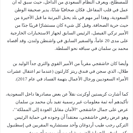
للمصطلح، ويعرف النظام السعودي من الداخل، حيث سبق له أن
عمل في قلب المفاعل. فكان صحافيًا شابًا، يدير صحيفة الوطن
السعودية، وهذا أمر مهم في بلد يحتل المرتبة ما قبل الأخيرة من
حيث حرية الصحافة. وقبل كل شيء كان مستشارًا قريبًا جدًا من
الأمير تركي الفيصل، الرئيس السابق لجهاز الاستخبارات الخارجية
على مدى 20 عاماً، والسفير السابق في واشنطن ولندن. وقد أقصاه
محمد بن سلمان في سباقه نحو السلطة.
وأيضا كان خاشقجي مقرباً من الأمير القوي والثري جداً الوليد بن
طلال، الذي سجن في فندق ريتز كارلتون (عندما تم اعتقال عشرات
الأمراء السعوديين ورجال الأعمال بتهمة الفساد في عام 2017).
كما أشارت كريستين أوكرنت نقلاً عن بعض مصادرها داخل السعودية،
تأكيدهم أنه ثمة معلومات غير رسمية تفيد بأن محمد بن سلمان
عرض على جمال خاشقجي “الأمان مقابل العودة إلى المملكة’’،
وهو عرض رفض خاشقجي، معتقداً أن وجوده في حماية الرئيس
التركي رجب طيب أردوغان وأحد مستشاريه المقربين في إسطنبول
يكفي لتوفير الحماية الضرورية له من أن يمسه أي سوء.