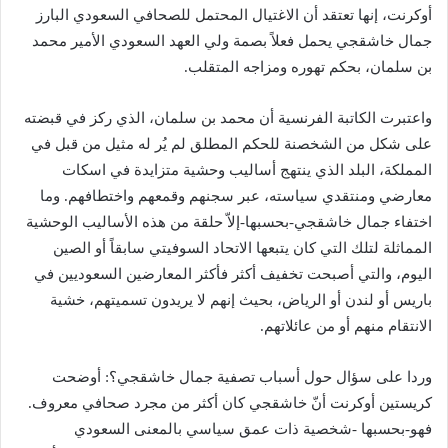
أوكرنت، إنها تعتقد أن الاغتيال المحتمل للصحافي السعودي البارز
جمال خاشقجي يحمل فعلاً بصمة ولي العهد السعودي الأمير محمد
بن سلمان، بحكم تهوره ومزاجه المتقلب.
واعتبرت الكاتبة الفرنسية أن محمد بن سلمان، الذي ركز في قبضته
على شكل من الشخصنة للحكم المطلق لم يُر له مثيل من قبل في
المملكة، البلد الذي ينتهج أساليب وحشية متزايدة في اسكات
معارضي ومنتقدي سياسته، عبر سجنهم وقمعهم واختطافهم. وما
اختفاء جمال خاشقجي-بحسبها-إلاّ حلقة من هذه الأساليب الوحشية
المماثلة لتلك التي كان يتبعها الاتحاد السوفيتي سابقاً أو الصين
اليوم، والتي أصبحت تخفيف أكثر فأكثر المعارضين السعوديين في
باريس أو لندن أو الرياض، بحيث إنهم لا يريدون تسميتهم، خشية
الانتقام منهم أو من عائلاتهم.
وردا على سؤال حول أسباب تصفية جمال خاشقجي؟: أوضحت
كريستين أوكرنت أنّ خاشقجي كان أكثر من مجرد صحافي معروف.
فهو-بحسبها -شخصية ذات عمق سياسي بالمعنى السعودي