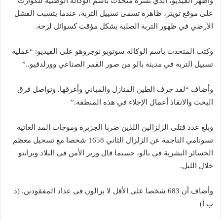
وأظهر الفيديو، الذي نشره متحدث باسم الوكالة الوطنية للكوارث
على موقع تويتر، ظاهرة تسمى تسييل التربة، عندما يتسبب الفشل
الأرضي في ظهور التربة الصلبة بشكل مؤقت كسوائل لزجة.
وكتب المتحدث باسم الوكالة سوتوبو نوجروهو على الفيديو: “عملية
تسييل التربة في مدينة بالو من صور القمر الصناعي وورلدفيو..”
وأضاف “لقد جرف الطين المنازل والمباني وأغرقها. وتواصل فرق
البحث والانقاذ أعمال الإجلاء في هذه المنطقة.”
وبلغ عدد قتلى الزلزالين اللذين ضربا الجزيرة وموجات المد العاتية
تسونامي الناجمة عن الزلزال الثاني 1658 شخصا مع تسجيل معظم
الخسائر البشرية في بالو، حسبما قال وزير الأمن في البلاد ويرانتو
خلال الليل.
وأضاف أن 683 شخصا على الأقل لا يزالون في عداد المفقودين. (د
ب أ)