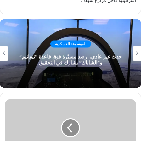
اسرائيلية داخل ​مزارع شبعا​”.
الموسوعة العسكرية
حدث غير عادي.. رصد مسيّرة فوق قاعدة “نيفاتيم”
و”الشاباك” يشارك في التحقيق