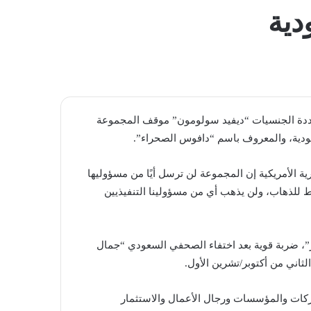
المظلم
دية
ددة الجنسيات “ديفيد سولومون” موقف المجموعة
عودية، والمعروف باسم “دافوس الصحراء”.
 الأمريكية إن المجموعة لن ترسل أيًا من مسؤوليها
ط للذهاب، ولن يذهب أي من مسؤولينا التنفيذيين
ر”، ضربة قوية بعد اختفاء الصحفي السعودي “جمال
اني من أكتوبر/تشرين الأول.
شركات والمؤسسات ورجال الأعمال والاستثمار