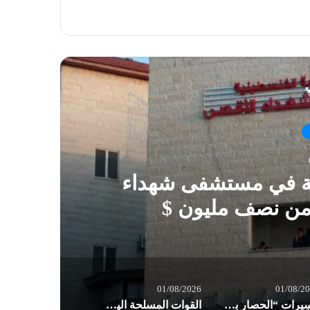
ي
ية في مستشفى شهداء
 من نصف مليون $
01/08/2026
01/08/2
مسِيرات “الحصار بالحصار والتصعيد بالتصعيد” في صنعاء: مستعدون لأثمان المعركة
القوات المسلحة اليمنية: إجبار 8 سفن نفطية للعدو السعودي على تغيير مسارها