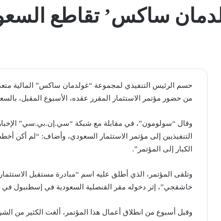
دمان ساكس’ تقاطع السعو
حسم الرئيس التنفيذي لمجموعة “غولدمان ساكس” المالية متع
من حضور مؤتمر الاستثمار المقرر عقده، الأسبوع المقبل، بالس
وقال “سولومون”، في مقابلة مع شبكة “سي.إن.بي.سي” الإخبارية
التنفيذيين إلى مؤتمر الاستثمار السعودي، وأضاف: “لم أكن أخط
الكبار إلى المؤتمر”.
وتلقى المؤتمر، الذي أطلق عليه اسم “مبادرة مستقبل الاستثما
خاشقجي”، إثر دخوله مقر القنصلية السعودية في إسطنبول في الث
وقبل أسبوع من انطلاق أعمال هذا المؤتمر، ألغت الكثير من ال