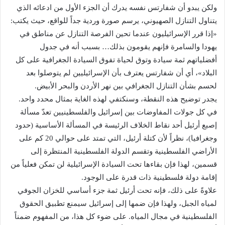
ولكن يبدو أن شفارتس نفسه يدرك أن الجزء الأول من ادعائه الذي
يتناول التنازل الصهيوني، يرسم صورة وردية جداً للواقع، حيث يكتب:
«إذا قرر الإسرائيليون عندما تحين الفرصة التنازل عن مناطق في
يهودا والسامرة فإنهم يقومون بذلك… بسبب أنه في جدول
أفضلياتهم ثمة سيادة وتوق لحياة تفوق السيادة الجغرافية على كل
البلاد»، أي أن شفارتس يعترف بأن الإسرائيليين لم يتوصلوا بعد
لحسم بشأن التنازل الجغرافي بين نهر الأردن والبحر الأبيض.
يجدر توضيح هذه النقطة، وسنكتفي لهذه الغاية بمثال محدد واحد.
في كل جولات المفاوضات بين إسرائيل والفلسطينيين تعدّ مسألة
إصبع أرئيل أحد نقاط الخلاف الرئيسة في المسألة الأساسية (حدود
وجغرافيا)، نظراً لأن كتلة أرئيل، التي تمتد على حوالي 20 كم على
الأراضي الفلسطينية وتقسم الدولة الفلسطينية المنتظرة إلى
قسمين، لهذا فإن بقاءها تحت السيادة الإسرائيلية لن تمكن فعلياً من
إقامة دولة فلسطينية ذات قدرة على الوجود.
علاوةً على ذلك، فإنه تحت أرئيل ثمة جزء أساسي للخزان الجوفي
لمياه الجبل، ولهذا فإن ضمها إلى إسرائيل سيمنع تطبيق الحقوق
الفلسطينية في مجال المياه. على ضوء كل هذا، من المفهوم ضمناً