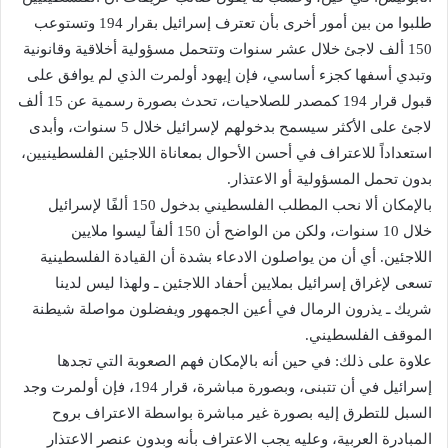
طلبوا من بين أمور أخرى بأن تعترف إسرائيل بقرار 194 وتستوعب
150 ألف لاجئ خلال عشر سنوات وتتحمل مسؤولية أخلاقية وقانونية
وتبدي أسفها كجزء أساسي، فإن إيهود أولمرت الذي لم يوافق على
قبول قرار 194 كمصدر للصلاحيات، تحدث بصورة رسمية عن 15 ألف
لاجئ على الأكثر سيسمح بدخولهم لإسرائيل خلال 5 سنوات، وأبدى
استعداداً للاعتراف في أحسن الأحوال بمعاناة اللاجئين الفلسطينيين،
بدون تحمل المسؤولية أو الاعتذار.
بالإمكان ألا نحب المطلب الفلسطيني بدخول 150 ألفًا لإسرائيل
خلال 10 سنوات، ولكن من الواضح أن 150 ألفاً ليسوا ملايين
اللاجئين. أي أن من يواصلون الادعاء بشدة أن القيادة الفلسطينية
تسعى لإغراق إسرائيل بملايين أحفاد اللاجئين ـ ولهذا ليس لدينا
شريك ـ يذرون الرمال في أعين الجمهور ويفضلون مواصلة شيطنة
الموقف الفلسطيني.
علاوة على ذلك: في حين أنه بالإمكان فهم الصعوبة التي تجدها
إسرائيل في أن تتبنى، وبصورة مباشرة، قرار 194، فإن أولمرت وجد
السبل للتطرق إليه بصورة غير مباشرة بواسطة الاعتراف بروح
المبادرة العربية، وعليه يجب الاعتراف بأنه وبدون عنصر الاعتذار