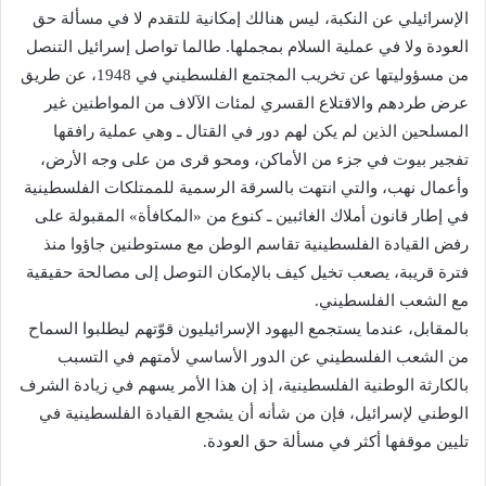
الإسرائيلي عن النكبة، ليس هنالك إمكانية للتقدم لا في مسألة حق
العودة ولا في عملية السلام بمجملها. طالما تواصل إسرائيل التنصل
من مسؤوليتها عن تخريب المجتمع الفلسطيني في 1948، عن طريق
عرض طردهم والاقتلاع القسري لمئات الآلاف من المواطنين غير
المسلحين الذين لم يكن لهم دور في القتال ـ وهي عملية رافقها
تفجير بيوت في جزء من الأماكن، ومحو قرى من على وجه الأرض،
وأعمال نهب، والتي انتهت بالسرقة الرسمية للممتلكات الفلسطينية
في إطار قانون أملاك الغائبين ـ كنوع من «المكافأة» المقبولة على
رفض القيادة الفلسطينية تقاسم الوطن مع مستوطنين جاؤوا منذ
فترة قريبة، يصعب تخيل كيف بالإمكان التوصل إلى مصالحة حقيقية
مع الشعب الفلسطيني.
بالمقابل، عندما يستجمع اليهود الإسرائيليون قوّتهم ليطلبوا السماح
من الشعب الفلسطيني عن الدور الأساسي لأمتهم في التسبب
بالكارثة الوطنية الفلسطينية، إذ إن هذا الأمر يسهم في زيادة الشرف
الوطني لإسرائيل، فإن من شأنه أن يشجع القيادة الفلسطينية في
تليين موقفها أكثر في مسألة حق العودة.