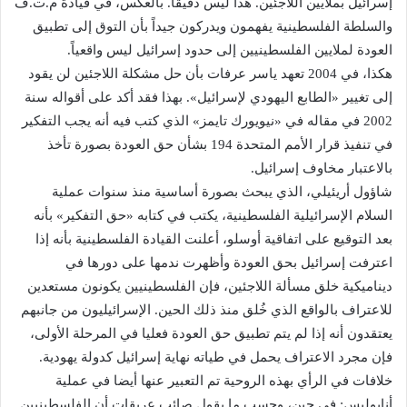
إسرائيل بملايين اللاجئين. هذا ليس دقيقاً. بالعكس، في قيادة م.ت.ف
والسلطة الفلسطينية يفهمون ويدركون جيداً بأن التوق إلى تطبيق
العودة لملايين الفلسطينيين إلى حدود إسرائيل ليس واقعياً.
هكذا، في 2004 تعهد ياسر عرفات بأن حل مشكلة اللاجئين لن يقود
إلى تغيير «الطابع اليهودي لإسرائيل». بهذا فقد أكد على أقواله سنة
2002 في مقاله في «نيويورك تايمز» الذي كتب فيه أنه يجب التفكير
في تنفيذ قرار الأمم المتحدة 194 بشأن حق العودة بصورة تأخذ
بالاعتبار مخاوف إسرائيل.
شاؤول أريئيلي، الذي يبحث بصورة أساسية منذ سنوات عملية
السلام الإسرائيلية الفلسطينية، يكتب في كتابه «حق التفكير» بأنه
بعد التوقيع على اتفاقية أوسلو، أعلنت القيادة الفلسطينية بأنه إذا
اعترفت إسرائيل بحق العودة وأظهرت ندمها على دورها في
ديناميكية خلق مسألة اللاجئين، فإن الفلسطينيين يكونون مستعدين
للاعتراف بالواقع الذي خُلق منذ ذلك الحين. الإسرائيليون من جانبهم
يعتقدون أنه إذا لم يتم تطبيق حق العودة فعليا في المرحلة الأولى،
فإن مجرد الاعتراف يحمل في طياته نهاية إسرائيل كدولة يهودية.
خلافات في الرأي بهذه الروحية تم التعبير عنها أيضا في عملية
أنابوليس: في حين، وحسب ما يقول صائب عريقات أن الفلسطينيين