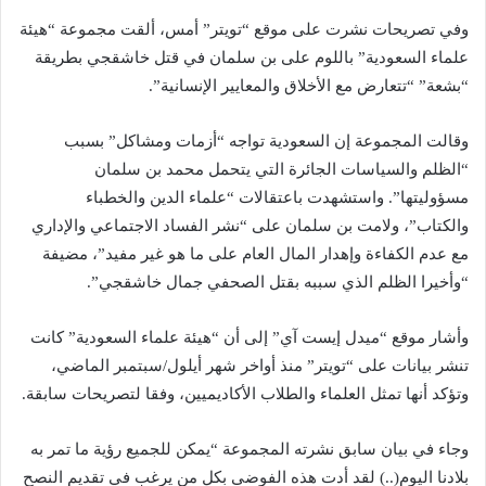
وفي تصريحات نشرت على موقع “تويتر” أمس، ألقت مجموعة “هيئة
علماء السعودية” باللوم على بن سلمان في قتل خاشقجي بطريقة
“بشعة” “تتعارض مع الأخلاق والمعايير الإنسانية”.
وقالت المجموعة إن السعودية تواجه “أزمات ومشاكل” بسبب
“الظلم والسياسات الجائرة التي يتحمل محمد بن سلمان
مسؤوليتها”. واستشهدت باعتقالات “علماء الدين والخطباء
والكتاب”، ولامت بن سلمان على “نشر الفساد الاجتماعي والإداري
مع عدم الكفاءة وإهدار المال العام على ما هو غير مفيد”، مضيفة
“وأخيرا الظلم الذي سببه بقتل الصحفي جمال خاشقجي”.
وأشار موقع “ميدل إيست آي” إلى أن “هيئة علماء السعودية” كانت
تنشر بيانات على “تويتر” منذ أواخر شهر أيلول/سبتمبر الماضي،
وتؤكد أنها تمثل العلماء والطلاب الأكاديميين، وفقا لتصريحات سابقة.
وجاء في بيان سابق نشرته المجموعة “يمكن للجميع رؤية ما تمر به
بلادنا اليوم(..) لقد أدت هذه الفوضى بكل من يرغب في تقديم النصح