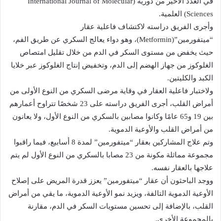
في العدد الأخير من دورية (International Journal of Molecular
Sciences) العلمية.
وأجرى الفريق دراسته لاكتشاف فاعلية عقار
“ميتفورمين”(Metformin)، وهو دواء يعالج السكري عن طريق الفم،
حيث يخفض من مستوى السكر في الدم من خلال تقليل امتصاص
الغلوكوز من جهاز الهضم إلى الدم، وتخفيض إنتاج الغلوكوز عبر خلايا
الكبد والكليتين.
ولاختبار فاعلية العقار في وقاية مرضى السكري من النوع الأولى من
أمراض القلب، أجرى الفريق دراسته على 23 شخصًا تتراوح أعمارهم
بين 19 و65 عامًا وكانوا مصابين بالسكري من النوع الأول، ولا يعانون
من أمراض القلب والأوعية الدموية.
وتم علاج المشاركين بعقار “ميتفورمين” لمدة 8 أسابيع، فيما راقبوا
مجموعة مماثلة مكونة من 23 مصابا بالسكري من النوع الأول لم يتم
علاجها بالعقار نفسه.
ووجد الباحثون أن عقار “ميتفورمين” يعزز قدرة المريض على إصلاح
الأوعية الدموية التالفة، ويزيد نمو الأوعية الدموية، ما يقي من أمراض
القلب، بالإضافة إلى تحسين مستويات السكر في الدم، مقارنة
بالمجموعة الأخرى.