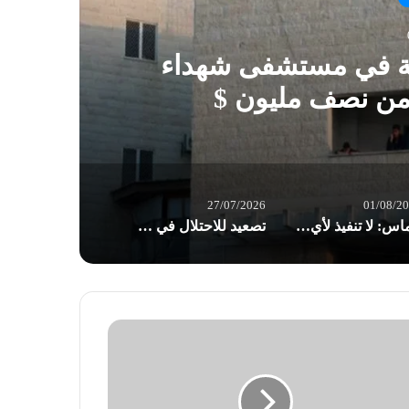
ية في مستشفى شهداء
 من نصف مليون $
27/07/2026
01/08/2
حماس: لا تنفيذ لأي خطوة بشأن حصر السلاح قبل انسحاب الاحتلال من قطاع غزة
تصعيد للاحتلال في الضفة: اقتحامات واعتقالات وسيدة فلسطينية تفقد جنينها بسبب الحواجز