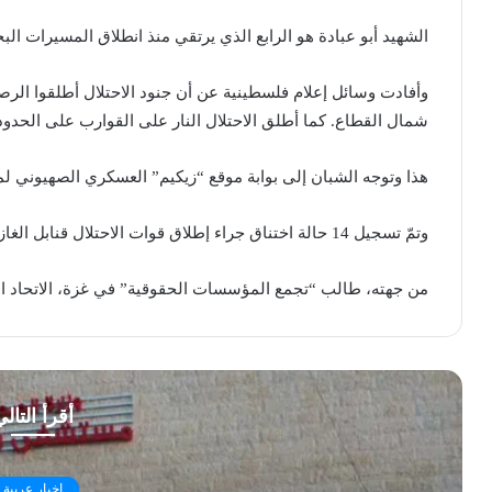
الشهيد أبو عبادة هو الرابع الذي يرتقي منذ انطلاق المسيرات ال
وأفادت وسائل إعلام فلسطينية عن أن جنود الاحتلال أطلقوا الرصا
شمال القطاع. كما أطلق الاحتلال النار على القوارب على الحدود 
هذا وتوجه الشبان إلى بوابة موقع “زيكيم” العسكري الصهيوني لمو
وتمّ تسجيل 14 حالة اختناق جراء إطلاق قوات الاحتلال قنابل الغاز بكثافة باتجاه المشاركين بالمسير البحري.
من جهته، طالب “تجمع المؤسسات الحقوقية” في غزة، الاتحاد الأو
أقرأ التال
اخبار عربية