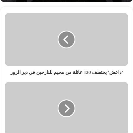
’داعش’ يختطف 130 عائلة من مخيم للنازحين في دير الزور