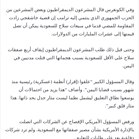
وفي الكونغرس قال المشرعون الديمقراطيون وبعض المشرعين من
الحزب الجمهوري الذي ينتمي إليه ترامب إن قضية خاشقجي زادت
المقاومة للمضي قدما في مبيعات سلاح للسعودية يمكن أن تصل
قيمتها إلى عشرات المليارات من الدولارات.
وحتى قبل ذلك طلب المشرعون الديمقراطيون إيقاف أربع صفقات
سلاح على الأقل للسعودية بسبب هجماتها التي قتلت مدنيين في
اليمن.
وقال المسؤول الكبير “علقوا (إقرار) أنظمة (عسكرية) رئيسية منذ
شهور بسبب قضايا اليمن”. وأضاف “هذا يزيد من احتمالات أن
يوسعوا نطاق التعليق ليشمل نظما ليست مثار جدل بحد ذاتها. هذا
مثار قلق كبير”.
ورفض المسؤول الأمريكي الإفصاح عن الشركات التي اتصلت
بالإدارة الأمريكية بشأن مصير صفقاتها مع السعودية. ولم ترد شركات
دفاعية بعد على طلبات للتعليق.