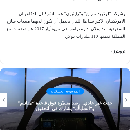
وشركتا “لوكهيد مارتن” و”رايثيون” هما الشركتان الدفاعيتان
الأمريكيتان الأكثر نشاطا اللتان يحتمل أن تكون لديهما مبيعات سلاح
للسعودية منذ إعلان إدارة ترامب في مايو/ أيار 2017 عن صفقات مع
المملكة قيمتها 110 مليارات دولار.
(رويترز)
الموسوعة العسكرية
حدث غير عادي.. رصد مسيّرة فوق قاعدة “نيفاتيم”
و”الشاباك” يشارك في التحقيق