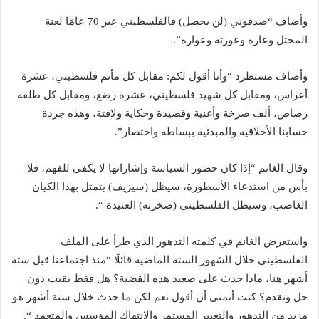
وأضاف “صدقوني (لن يحصل) فالفلسطيني عبر 70 عامًا لعنة
المحتل وعاره وعورته وعواره”.
وأضاف مستطرد “وأنا أقول لكم: مقابل كل مأتم فلسطيني، عشرة
أعراس، ومقابل كل شهيد فلسطيني، عشرة رضع، ومقابل كل طلقة
رصاص، ألف صرخة وأغنية وقصيدة وحكاية ولافتة، وهذه جردة
حسابنا الأخلاقية والمبدئية ببساطة واختصار”.
وقال الغانم “إذا كان حضور السياسة وإشاراتها لا يكفي للفهم، فلا
بأس من استدعاء الأسطورة، سيظل (سيزيف) يتمثل بهذا الكيان
الغاصب، وسيظل الفلسطيني (صخرته) العنيدة “.
واستعرض الغانم في كلمته التدهور الذي طرأ على الملف
الفلسطيني خلال الشهور الستة الماضية قائلًا “منذ اجتماعنا قبل ستة
أشهر هنا، ماذا حدث على صعيد هذه القضية؟ هل فقط بقيت دون
حل وتقدم؟ كنت أتمنى أن أقول نعم لكن ما حدث خلال ستة أشهر هو
مزيد من التدهور والتغيير المستمر والانتهاك المؤسس والمتعمد “.