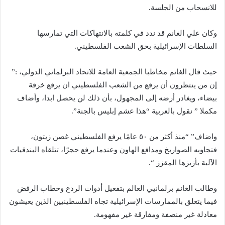
للانسحاب من الجلسة.
وكان علي الغانم قد ندد في كلمته بالانتهاكات التي تمارسها
السلطات الإسرائيلية بحق الشعب الفلسطيني.
حيث قال الغانم مخاطبا الجمعية العامة للاتحاد البرلماني الدولي، :”
إن من ينتظرون أن يرفع من الشعب الفلسطيني ان يرفع خرقة
بيضاء، ويغادر أرضه إلى المجهول، بأن ذلك لن يحصل ابدا، وأضاف
مكملا ” نقول بالعربية “هذا عشم إبليس بالجنة”.
واضاف” “منذ أكثر من ٥٠ عامًا يرفع الفلسطيني غصن زيتون،
فتجاوبه الصواريخ ومدافع الهاون وعندما يرفع حجرًا، تتلقاه البندقيات
الآلية بأزيزها المقزز “.
وطالب الغانم برلمانيي العالم بتفعيل أدوات الردع وخطاب الرفض
فيما يتعلق بالممارسات الإسرائيلية تجاه الفلسطينيين الذين يعيشون
معادلة غير منصفة ومفارقة غير مفهومة.