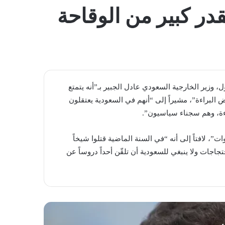
المظلم
قدر كبير من الوقاحة
وزير الخارجية السعودي ​عادل الجبير​ بـ”أنه يتمتع
اض البراءة”، مشيراً إلى “أنهم في السعودية يعتقلون
إلى أن “نحو ألف من هؤلاء معتقلون منذ أكثر من 3 سنوات”، لافتاً إلى أنه “في السنة الماضية قتلوا شيخاً
حتجاجات ولا ينبغي للسعودية أن تلقّن أحداً دروساً عن
ي