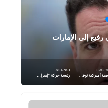
ق
رفيع إلى الإمارات
29/11/2024
19/03/2
قاضية أميركية توقف حظر ترامب التحاق المتحولين جنسيا بالجيش
رئيسة حركة “إسرائيلي”: نحن “خبيرو” إعلانات انتصار فارغة