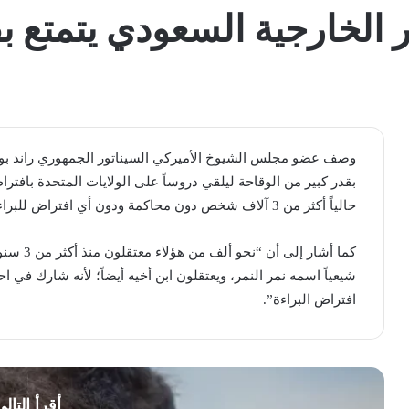
 الخارجية السعودي يتمتع ب
وصف عضو ​مجلس الشيوخ الأميركي​ السيناتور الجمهوري راند بول، 
بقدر كبير من الوقاحة ليلقي دروساً على ​الولايات المتحدة​ بافتر
حالياً أكثر من 3 آلاف شخص دون محاكمة ودون أي افتراض للبراءة، وهم سجناء سياسيون”.
كما أشار 
شيعياً اسمه ​نمر النمر​، ويعتقلون ابن أخيه أيضاً؛ لأنه شارك في ا
افتراض البراءة”.
أقرأ التال