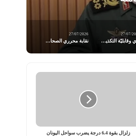
27/07/2026
27/07/2
برّي وقابليّة التكذيب: اختبار “ابن اللبون” في امتحان 26 تموز / بقلم د. عاطف الموسوي
نقابة محرري الصحافة اللبنانية ترفض اقتراح قانون الإعلام: يفتقد إلى رؤية إعلامية وطنية
زلزال بقوة 6.4 درجة يضرب سواحل اليونان