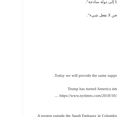
ا إلى دولة ساذجة”.
 نحن لا نفعل شيء”.
Today we will provide the same suppo
Trump has turned America into
https://www.nytimes.com/2018/10/2
A protest outside the Saudi Embassy in Colombo,