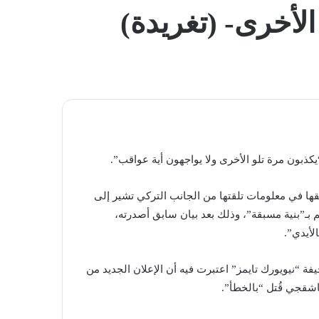
المظلم
لأخرى- (تغريدة)
ذبون مرة تلو الأخرى ولا يواجهون أية عواقب”.
قيقها في معلومات تلقتها من الجانب التركي تشير إلى
ـ”بنية مسبقة”، وذلك بعد بيان سابق أصدرته،
لأيدي”.
ة “نيويورك تايمز” اعتبرت فيه أن الإعلان الجديد من
خاشقجي قُتل “بالخطأ”.