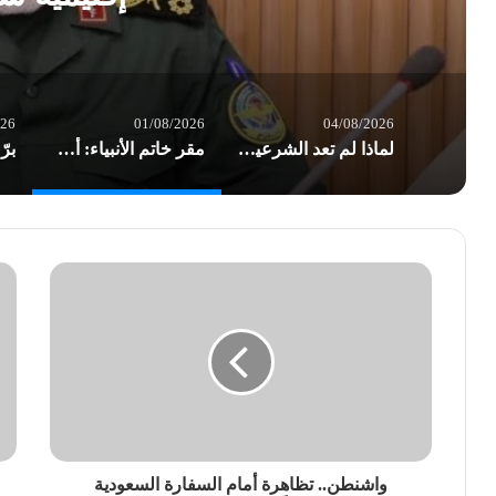
026
01/08/2026
04/08/2026
لماذا لم تعد الشرعية وحدها تكفي؟ هندسة السيادة… وإعادة تعريف قواعد الصراع/ بقلم د. عاطف الموسوي
مقر خاتم الأنبياء: أميركا تسير بوتيرة نحو إشعال حرب إقليمية شاملة
واشنطن.. تظاهرة أمام السفارة السعودية