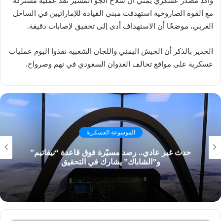
وأكد مصدر عسكري يمني أن سلاح الجو المسير نفّذ عملية مشتركة
مع القوة الصاروخية استهدفت مبنى القيادة للإماراتيين في الساحل
الغربي، موضحًا أن الاستهداف أدى إلى تحقيق لإصابات دقيقة.
الجدير بالذكر أن الجيش اليمني واللجان الشعبية نفذوا اليوم عمليات
عسكرية على مواقع تحالف العدوان السعودي في نهم وصرواح.
الموسوعة العسكرية
حدث غير عادي.. رصد مسيّرة فوق قاعدة “نيفاتيم”
و”الشاباك” يشارك في التحقيق