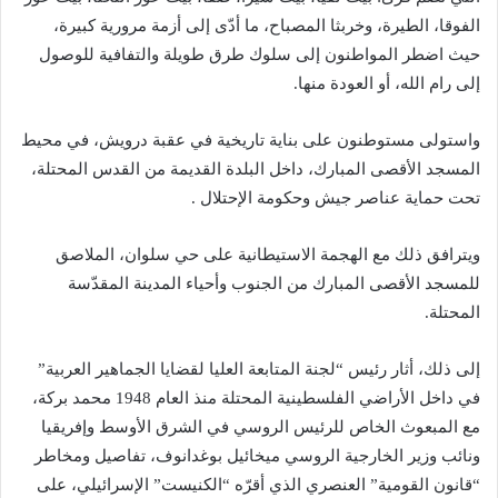
الفوقا، الطيرة، وخربثا المصباح، ما أدّى إلى أزمة مرورية كبيرة،
حيث اضطر المواطنون إلى سلوك طرق طويلة والتفافية للوصول
إلى رام الله، أو العودة منها.
واستولى مستوطنون على بناية تاريخية في عقبة درويش، في محيط
المسجد الأقصى المبارك، داخل البلدة القديمة من القدس المحتلة،
تحت حماية عناصر جيش وحكومة الإحتلال .
ويترافق ذلك مع الهجمة الاستيطانية على حي سلوان، الملاصق
للمسجد الأقصى المبارك من الجنوب وأحياء المدينة المقدّسة
المحتلة.
إلى ذلك، أثار رئيس “لجنة المتابعة العليا لقضايا الجماهير العربية”
في داخل الأراضي الفلسطينية المحتلة منذ العام 1948 محمد بركة،
مع المبعوث الخاص للرئيس الروسي في الشرق الأوسط وإفريقيا
ونائب وزير الخارجية الروسي ميخائيل بوغدانوف، تفاصيل ومخاطر
“قانون القومية” العنصري الذي أقرّه “الكنيست” الإسرائيلي، على