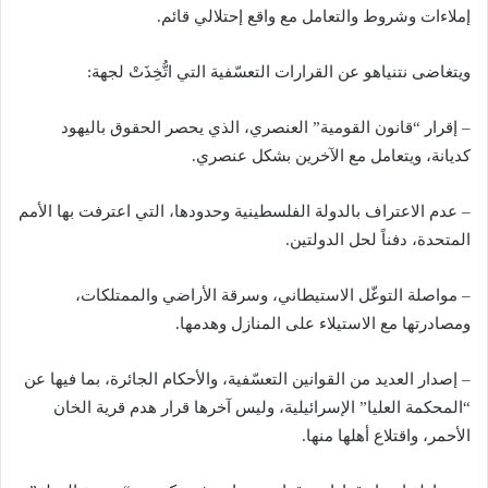
إملاءات وشروط والتعامل مع واقع إحتلالي قائم.
ويتغاضى نتنياهو عن القرارات التعسّفية التي اتُّخِذَتْ لجهة:
– إقرار “قانون القومية” العنصري، الذي يحصر الحقوق باليهود
كديانة، ويتعامل مع الآخرين بشكل عنصري.
– عدم الاعتراف بالدولة الفلسطينية وحدودها، التي اعترفت بها الأمم
المتحدة، دفناً لحل الدولتين.
– مواصلة التوغّل الاستيطاني، وسرقة الأراضي والممتلكات،
ومصادرتها مع الاستيلاء على المنازل وهدمها.
– إصدار العديد من القوانين التعسّفية، والأحكام الجائرة، بما فيها عن
“المحكمة العليا” الإسرائيلية، وليس آخرها قرار هدم قرية الخان
الأحمر، واقتلاع أهلها منها.