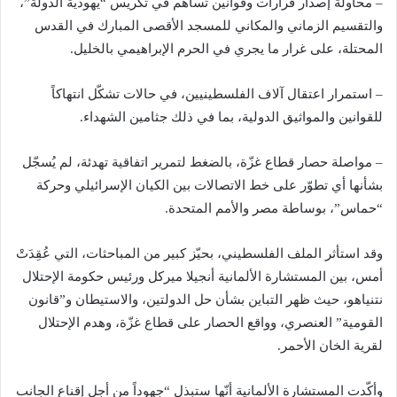
– محاولة إصدار قرارات وقوانين تساهم في تكريس “يهودية الدولة”،
والتقسيم الزماني والمكاني للمسجد الأقصى المبارك في القدس
المحتلة، على غرار ما يجري في الحرم الإبراهيمي بالخليل.
– استمرار اعتقال آلاف الفلسطينيين، في حالات تشكّل انتهاكاً
للقوانين والمواثيق الدولية، بما في ذلك جثامين الشهداء.
– مواصلة حصار قطاع غزّة، بالضغط لتمرير اتفاقية تهدئة، لم يُسجّل
بشأنها أي تطوّر على خط الاتصالات بين الكيان الإسرائيلي وحركة
“حماس”، بوساطة مصر والأمم المتحدة.
وقد استأثر الملف الفلسطيني، بحيّز كبير من المباحثات، التي عُقِدَتْ
أمس، بين المستشارة الألمانية أنجيلا ميركل ورئيس حكومة الإحتلال
نتنياهو، حيث ظهر التباين بشأن حل الدولتين، والاستيطان و”قانون
القومية” العنصري، وواقع الحصار على قطاع غزّة، وهدم الإحتلال
لقرية الخان الأحمر.
وأكّدت المستشارة الألمانية أنّها ستبذل “جهوداً من أجل إقناع الجانب