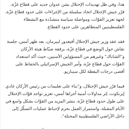
هذا، وفي ظل تهديدات الإحتلال بشن عدوان جديد على قطاع غزّة،
قرّر جيش الإحتلال اتخاذ سلسلة من الإجراءات على حدود قطاع غزّة،
لجهة تعزيز القوّات، ومواصلة سياسة متشدّدة مع النشطاء
الفلسطينيين المتظاهرين على حدود القطاع.
فقد عقد وزير جيش الإحتلال أفيغدور ليبرمان، بعد ظهر أمس، جلسة
نقاش حول الوضع في قطاع غزّة، برفقة ضبّاط هيئة الأركان
و”الشاباك” وغيرهم من المسؤولين الأمنيين، حيث أكد استعداد
القوّات حول قطاع غزّة، وأمر الجيش الإسرائيلي بالحفاظ على
أقصى درجات اليقظة لكل سيناريو.
فيما قرّر جيش الإحتلال، و”بناء على تعليمات من رئيس الأركان غادي
إيزنكوت، إثر مداولات أمنية أجراها أمس، تعزيز تواجد قوّات الإحتلال
على طول حدود قطاع غزّة، بنشر المزيد من القوّات بشكل واسع في
الأيام المقبلة، واستمرار العمل بحزم لإحباط عمليات التسلّل إلى
داخل الأراضي الفلسطينية المحتلة”.