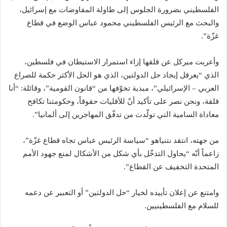
الفلسطيني بضرورة الجلوس إلى طاولة المفاوضات مع إسرائيل،
والبحث مع الرئيس الفلسطيني محمود عباس الوضع في قطاع
غزّة”.
وأعربت ميركل عن قلقها إزاء استمرار الاستيطان في فلسطين،
الذي “يعرقل إيجاد حل الدولتين، الذي هو الحل الأكثر حكمة للصراع
العربي – الإسرائيلي”، مبدية تخوّفها من “قانون القومية”، وقائلة: “أنا
قلقة، ونحن نصر على تأكيد أنّ للأقليات حقوقاً، وحكومتنا تكافح
معاداة السامية التي تولّدت من تدفّق المهاجرين إلى ألمانيا”.
من جهته، انتقد نتنياهو “سياسة الرئيس عباس تجاه قطاع غزّة”،
زاعماً أنّه “يحاول التدخّل بأي شكل من الأشكال لمنع جهود الأمم
المتحدة التخفيف عن القطاع”.
وامتنع عن إعلان تأييده لخيار “حل الدولتين” أو التعبير عن دعمه
للسلام مع الفلسطينيين.