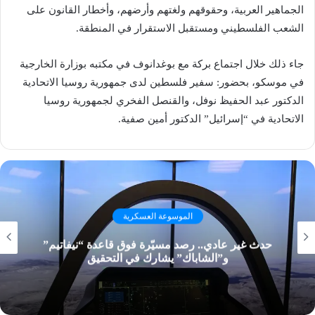
الجماهير العربية، وحقوقهم ولغتهم وأرضهم، وأخطار القانون على
الشعب الفلسطيني ومستقبل الاستقرار في المنطقة.
جاء ذلك خلال اجتماع بركة مع بوغدانوف في مكتبه بوزارة الخارجية
في موسكو، بحضور: سفير فلسطين لدى جمهورية روسيا الاتحادية
الدكتور عبد الحفيظ نوفل، والقنصل الفخري لجمهورية روسيا
الاتحادية في “إسرائيل” الدكتور أمين صفية.
الموسوعة العسكرية
حدث غير عادي.. رصد مسيّرة فوق قاعدة “نيفاتيم”
و”الشاباك” يشارك في التحقيق