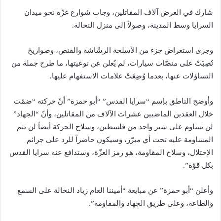
شارك في العرض آلاف المقاتلين، وجاب شوارع غزّة نحو ميدان
السرايا وسط المدينة، وصولاً إلى منزل النخالة.
وجرى استعراض جزء من الأسلحة الرشّاشة والقنص، وصواريخ
نُصِبَتْ على منصّات سيارات، لم يُعلن عن نوعيتها، ما طرح جملة من
التساؤلات عنها، بعدما وُضِعَتْ علامات الاستفهام عليها.
وأوضح الناطق بإسم “سرايا القدس” “أبو حمزة” أنّ حركته “ضمّت
خلال العقدين الماضيين عشرات الآلاف من المقاتلين، وأنّ “الجهاد”
لن تساوم على شبر واحد من فلسطين، وسلاح الحركة أيضاً لن تتم
المساومة عليه تحت أي مبرّر، وسيكون حاضراً للرد على جرائم
الإحتلال، وسلاح المقاومة، هو رمز العزّة، وستدافع عنه سرايا القدس
بكل قوّة”.
وأعلن “أبو حمزة” عن مبايعة “أميننا العام زياد النخالة على السمع
والطاعة، وعلى طريق الجهاد والمقاومة”.