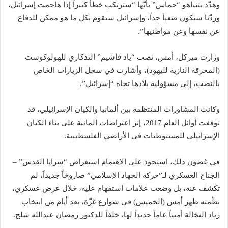
وهدّد نتنياهو “حماس” بأنّها “سترتكب خطأً كبيراً إذا هاجمت إسرائيل،
وردّنا سيكون صعباً جداً، وإسرائيل ستقوم بكل ما هو ممكن للدفاع
عن نفسها وعن مواطنيها”.
وزارت ميركل، أمس، نصب “ياد فاشيم” التذكاري للهولوكوست
(المحرقة النازية لليهود)، وأشارت في سجل الزيارات الخاص
بالنصب، إلى مسؤولية بلادها تجاه “إسرائيل”.
وكانت المشاورات المنتظمة بين ألمانيا والكيان الإسرائيلي، قد
توقفت أوائل العام 2017، إثر اعتراضات ألمانية على بناء الكيان
الإسرائيلي للمستوطنات في الأراضي الفلسطينية.
في غضون ذلك، استحوذ على الاهتمام استعراض “سرايا القدس” –
الجناح العسكري لـ”حركة الجهاد الإسلامي” صاروخاً جديداَ، لم
تكشف عنه، بل وضعت علامات استفهام عليه، خلال عرض عسكري،
نظّمته ظهر أمس (الخميس) في شوارع غزّة، بعد أيام من انتخاب
زياد النخالة أميناً عاماً جديداً لها، خلفاً للدكتور رمضان عبدالله شلح.