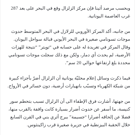
وبحسب مرصد أثينا فإن مركز الزلزال وقع في البحر على بعد 287
غرب العاصمة اليونانية.
من جانبه، أكد المركز الأوروبي للزلازل في البحر المتوسط حدوث
موجات تسونامي صغيرة في البحر الأيوني قبالة سواحل اليونان.
وقال المركز في تغريدة له على حسابه في “تويتر” “نتيجة للهزات
الأرضية، لم يحدث أي دمار، ولكن مع ذلك سجلت موجات تسونامي
محددة بلغ ارتفاعها حوالي 20 سم”.
فيما ذكرت وسائل إعلام محليّة يونانية أن الزلزال أضرّ بأجزاء كبيرة
من شبكة الكهرباء وتسبّب بانهيارات أرضية، دون خسائر في الأرواح.
من جهتها، أشارت فرق الإطفاء الى أن الزلزال تسبب بتحطم سور
كنيسة، ما أسفر عن حدوث أضرار بسيارة كانت واقفة بالقرب منها،
فضلا عن إلحاقه أضرارا “جسيمة” ببرج أثري بني في القرن السابع
خلال الحقبة البيزنطية في جزيرة صغيرة قرب زاكينثوس.