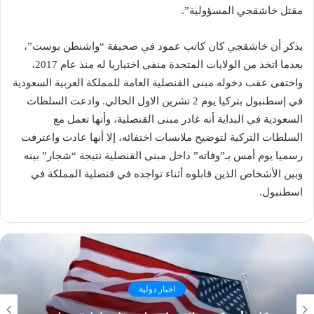
مقتل خاشقجي المسؤولية”.
يذكر أن خاشقجي كان كاتب عمود في صحيفة “واشنطن بوست”،
بعدما اتخذ من الولايات المتحدة منفى اختياريا له منذ عام 2017،
واختفى عقب دخوله مبنى القنصلية العامة للمملكة العربية السعودية
في ​إسطنبول​ ب​تركيا​ يوم 2 تشرين الاول الحالي. وادعت السلطات
السعودية في البداية أنه غادر مبنى القنصلية، وأنها تعمل مع
السلطات التركية لتوضيح ملابسات اختفائه، إلا أنها عادت واعترفت
رسميا يوم أمس بـ”وفاته” داخل مبنى القنصلية نتيجة “شجار” بينه
وبين الأشخاص الذين قابلوه أثناء تواجده في قنصلية المملكة في
اسطنبول.
اخبار دولية