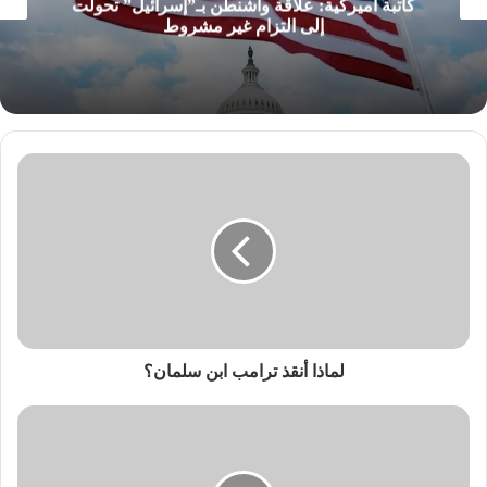
كاتبة أميركية: علاقة واشنطن بـ”إسرائيل” تحولت
إلى التزام غير مشروط
لماذا أنقذ ترامب ابن سلمان؟