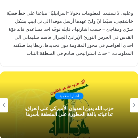
وعليه، لا تستبعد المعلومات دخولا “اسرائيليّا” مباغتا على خطّ قضيّة
خاشقجي، سيّما انّ وليّ عهدها أرسل موفدا الى تل ابيب بشكل
سرّي ومفاجئ – حسب اشارتها-، قابله توجّه احد مساعدي قائد قوّة
القدس في الحرس الثوريّ الإيرانيّ الجنرال ​قاسم سليماني​ الى
احدى العواصم في محور المقاومة دون تحديدها، ربطا بما صنّفته
المعلومات، ” حدث استراتيجي صادم في المنطقة!الثبات
اخبار اسلامية
حزب الله يدين العدوان الأميركي على العراق:
تداعياته بالغة الخطورة على المنطقة بأسرها