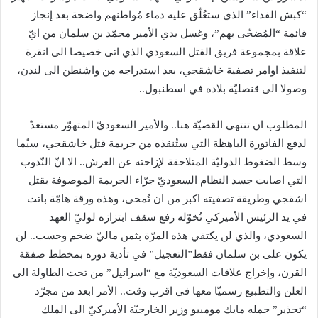
“كبش الفداء” الذي ستعُلّق عليه دماء مُواطنهم واضحة بعد إنجاز
قائمة “المُضحّى بهم”، وغسل يدي الأمير محمّد بن سلمان من ايّ
علاقة بمجموعة فريق القتل السعودي الذي اتى خصيصا الى انقرة
لتنفيذ اوامر تصفية خاشقجي، بعد استدراجه من واشنطن الى لندن،
وصولا الى قنصليّة بلاده في اسطنبول..
المطلوب ان تنتهي القضيّة هنا.. والأمير السعوديّ المتهوّر مستعدّ
لدفع الفاتورة الباهظة التي ستُنقذه من جريمة قتل خاشقجي، سيّما
وسط الضغوط الدوليّة المتلاحقة لإزاحته عن العرش.. الا انّ النّدوب
التي اصابت جسد النظام السعوديّ جرّاء الجريمة الموصوفة بقتل
اشقجي وطريقة تصفيته اكبر من ان تُمحى، وهذه ورقة هامّة باتت
في يد الرئيس الأميركي تُخوّله رفع سقف ابتزازه لوليّ العهد
السعودي، والذي لن يكتفي هذه المرّة بثمن ماليّ ضخم وحسب.. لن
يكون على بن سلمان فقط”التعجيل” في تأدية دوره بمخطط صفقة
القرن، وإخراج علاقات السعوديّة مع “​اسرائيل​” من تحت الطاولة الى
العلن والتطبيع رسميّا معها في اقرب وقت.. الأمر ابعد من مجرّد
“تحذير” حمله مايك مومبيو وزير الخارجيّة الأميركيّ الى الملك