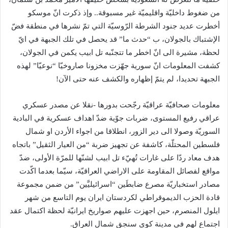
من ضغوط داخليّة واقليميّة غير مسبوقة.. وإذ ذكرت انّ موسكو
أخطرت عديد جنود الشرطة الرّوسيّة التي تمّ نشرها في منطقة فضّ
الإشتباك بالجولان، ب “حدث ما” قد يحصل في تلك الجبهة في ايّ
لحظة، مشيرة الى انّ اخطر ما تتجنّبه تل ابيب يكمن في الجولان،
كشفت المعلومات انّ سورية جهّزت مخزونا صاروخيّا “نوعيّا” لهذه
الجبهة تحديدا، لم يتمّ إظهاره والكشف عنه حتى الآن!
معلومات صحافيّة عراقيّة رجّحت بدورها -نقلا عن مصدر عسكري
عراقي رفيع المستوى، ضربات جوّية ضدّ اهداف عسكرية في البادية
السوريّة وصولا الى دير الزور، انطلاقا من اجواء الأردن او شمال
فلسطين المحتلّة، كاشفة عن تجهيز ضربة “من العيار الثقيل” باتجاه
هدف معاد ردّا على غارات تُهيّء تل ابيب لشنّها للمرّة الأولى، ضدّ
مواقع لفصائل المقاومة على الاراضي العراقيّة، سيّما بعدما اكّدت
مصادر استخباريّة مصرع ضابطَين “اسرائيليَّين” من ضمن مجموعة
قادة الحزب الديموقراطي لكردستان ايران يوم التاسع من شهر
ايلول المنصرم، حين اجهزت عليهم صواريخ ايرانيّة لحظة اكتمال عقد
اجتماع لهم في مدينة كوي سنجق ​شمال العراق​.