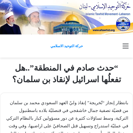
القائمة
حركة التوحيد الاسلامي
“حدث صادم في المنطقة”..هل
تفعلُها اسرائيل لإنقاذ بن سلمان؟
بانتظار إنجاز “تّخريجة” إنقاذ وليّ العهد السعودي محمد بن سلمان
من قضيّة تصفية ​جمال خاشقجي​ في قنصليّة بلاده ب​اسطنبول​
التركية، وسط تساؤلات كثيرة عن دور مسؤولين كبار بالنظام التركي
في عمليّة استدراج وتسهيل قتل الصحافيّ على اراضيها، وفي وقت