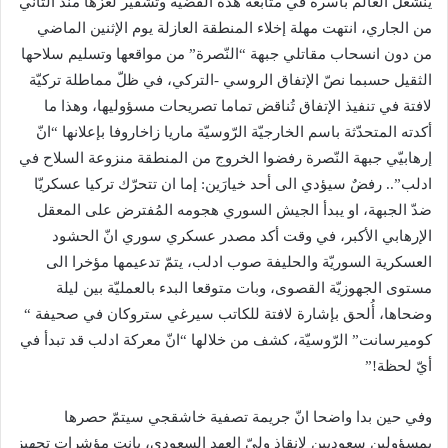
ينشغل العالم بأسره في متابعة هذه القضيّة وتشفير لغزها منذ الثاني
من الجاري، انتهت مهلة إخلاء المنطقة العازلة يوم الإثنين الماضي
من دون انسحاب مقاتلي جبهة “النّصرة” من مواقعها وتسليم سلاحها
الثقيل حسبما نصّ الإتفاق الروسي -التركي، في ظلّ مماطلة تركيّة
لافتة في تنفيذ الإتفاق تُناقض تماما تصريحات مسؤوليها، وهذا ما
أكدته المتحدّثة باسم الخارجيّة الرّوسيّة ​ماريا زاخاروفا​ بإعلانها “انّ
إرهابيّي جبهة النّصرة رفضوا الخروج من المنطقة منزوعة السلاح في
ادلب”.. رفضٌ سيؤدي الى أحد خيارَين: إما ان تتحرّك تركيا عسكريّا
ضدّ الجبهة، او يبدأ ​الجيش السوري​ هجومه المُفترض على المعقل
الإرهابي الأكبر، في وقت أكد مصدر عسكري سوري انّ الحشود
العسكرية السوريّة والحليفة صوب ادلب، يتمّ تدعيمها مؤخرا الى
مستوى الجهوزيّة القصوى، وبات متوقعا البدء بالعمليّة بين ليلة
وضحاها، أُلحق بإشارة لافتة للكاتب سيرغي ستروكان في صحيفة “​
كوميرسانت​” الرّوسيّة، كشف من خلالها “انّ معركة ادلب قد تبدأ في
أيّ لحظة!”
وفي حين بدا واضحا انّ جريمة تصفية خاشقجي سيتمّ حصرها
بمسؤولين سعوديين لإنقاذ وليّ العهد السعودي، بانت مؤشرات تجهيز