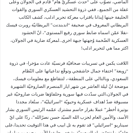
الماضي، تصوّب على “حدث عسكريّ هام” قادم في الجولان وعلى
غفلة من الجميع.. ففي ذروة التحشيد العسكري السوري والقوات
الحليفة حينها إيذانا باقتراب معركة تحرير ادلب، كشف الكاتب
البريطاني المعروف في صحيفة “اندبندنت” البريطانيّة ​روبرت فيسك​
-نقلا عمّن اسماه ضابط سوري رفيع المستوى”، انّ الحشود
العسكرية الضّخمة وُجهتها جبهة اخرى..لمعركة ضارية في الجولان،
اكثر مما هي لتحرير ادلب!
اللافت يكمن في تسريبات صحافيّة فرنسيّة عادت مؤخرا- في ذروة
“زوبعة” اختفاء جمال خاشقجي وتوقّع تداعياتها على النّظام
السعودي، وبالتالي على المنطقة-، لتتقاطع مع معلومات فيسك،
موضحة انّ ليلة العاشر من شهر ايار المنصرم الصاروخيّة الشهيرة
في الجولان،التي سدّدت فيها سورية وحلفاؤها ضربات صاروخيّة غير
مسبوقة ضدّ اهداف عسكرية وحيويّة “اسرائيليّة”، ستُعاد مجددا
بوتيرة أخطر” عملا بقرار حاسم مشترك عمّمه الرئيس السوري ​بشار
الأسد​، والأمين العام ل​حزب الله​ السيّد حسن نصرُالله”، ردّا على ايّ
سيناريو “اسرائيلي” قد تقوم به ​تل ابيب​ في هذا التوقيت تحديدا،على
خلفيّة ما تتعرّض له السعوديّة بشخص حليفها الأمير محمد بن سلمان،