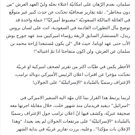
سلمان، بعدم الرّهان على امكانيّة اعتلاء نجله وليّ العهد العرش “من
دون مخاطر”.. ثمّة تقارير صحافيّة تحدّثت عن حدث كبير غير متوقّع
في العائلة المالكة السعوديّة “مضبوط أميركيّا”! جملة واحدة قد
توضح مآل التطورات القادمة في ​السعودية​، اتت على لسان بروس
ريدل، المستشار السابق لأربعة رؤساء اميركيين منذ عهد ​جورج بوش​
الأب حتى عهد اوباما، حيث قال “لن يكون مُستبعدا إزاحة محمد بن
سلمان عن العرش، ولن اكون متفاجئا اذا تمّ اغتياله”!
الأخطر يكمن في طيّات اكثر من تقرير لصحف اميركية او غربيّة
تحدّثت مؤخرا عن اقتراب اعلان الرئيس الأميركي ​دونالد ترامب​،
الإعتراف رسميّا بالسّيادة “الإسرائيليّة” على الجولان!
لربما يرتبط هذا القرار بما كان مهّد اليه السفير الاميركي في
“اسرائيل” ​ديفيد فريدمان​ منذ شهور خلت، خلال مقابلة اجرتها معه
صحيفة عبريّة، وكشف فيها انّ اعلان ترامب حول الإعتراف رسميّا
بالسّيادة “الإسرائيليّة” على مرتفعات الجولان لم يعد بعيدا، “وهذا
الإعلان بات مؤكدا”.. وعليه، برزت تقارير غربيّة في بداية الشهر