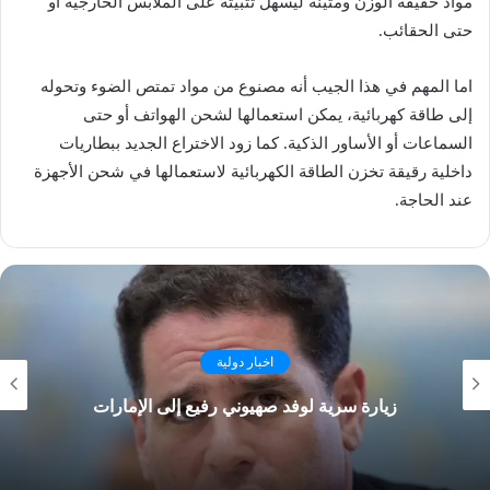
مواد خفيفة الوزن ومتينة ليسهل تثبيته على الملابس الخارجية أو
حتى الحقائب.
اما المهم في هذا الجيب أنه مصنوع من مواد تمتص ​الضوء​ وتحوله
إلى طاقة كهربائية، يمكن استعمالها لشحن الهواتف أو حتى
السماعات أو الأساور الذكية. كما زود الاختراع الجديد ببطاريات
داخلية رقيقة تخزن ​الطاقة الكهربائية​ لاستعمالها في شحن الأجهزة
عند الحاجة.
اخبار دولية
زيارة سرية لوفد صهيوني رفيع إلى الإمارات