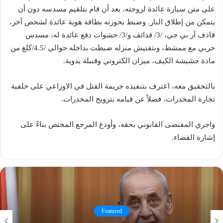
على متن سيارة عائدة لزوجته، بعد أن قام بتلقيم مسدسه دون أن
يتمكن من إطلاق النار. وضبط بحوزته بطاقة هوية عائدة لشخص آخر،
قاذف آر بي جي، /3/ قذائف و/3/ حشوات دفع عائدة له، مسدس
حربي مع ممشط، وبتفتيش منزله ضبطت بداخله حوالي /4.5/كلغ من
مادة حشيشة الكيف، ميزان الكتروني وقنبلة يدوية.
بالتحقيق معه، اعترف بتنفيذه جريمة القتل في الاوزاعي على خلفية
تجارة المخدرات، فضلاً عن قيامه بترويج المخدرات.
واجري المقتضى القانوني بحقه، وأودع المرجع المختص بناءً على
إشارة القضاء.
Featured