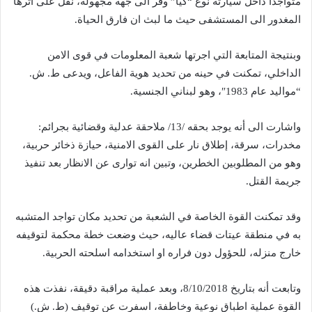
متواجداً داخل سيارته نوع “كيا” وفر الى جهة مجهولة، نقل على اثرها
المغدور الى المستشفى حيث ما لبث ان فارق الحياة.
وبنتيجة المتابعة التي اجرتها شعبة المعلومات في قوى الامن
الداخلي، تمكنت في حينه من تحديد هوية الفاعل، ويدعى ط. ش.
“مواليد عام 1983″، وهو لبناني الجنسية.
واشارت الى أنه يوجد بحقه /13/ ملاحقة عدلية وقضائية بجرائم:
مخدرات، سرقة، إطلاق نار على القوى الامنية، حيازة ذخائر حربية،
وهو من المطلوبين الخطرين، وتبين انه توارى عن الانظار بعد تنفيذ
جريمة القتل.
وقد تمكنت القوة الخاصة في الشعبة من تحديد مكان تواجد المتشبه
به في منطقة عيتات قضاء عاليه، حيث وضعت خطة محكمة لتوقيفه
خارج منزله، للحؤول دون فراره او استخدامه اسلحته الحربية.
وتابعت أنه بتاريخ 8/10/2018، وبعد عملية مراقبة دقيقة، نفذت هذه
القوة عملية اطباق نوعية وخاطفة، اسفرت عن توقيف (ط. ش.)