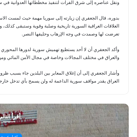
ونقل عناصره إلى شرق الفرات لتنفيذ مخططاتها العدوانية في س
بدوره، قال الجعفري إن زيارته إلى سوريا مهمة حيث لمست الاستق
العلاقات العراقية السورية تاريخية وصلبة وقوية وستبقى كذلك، 
تعرضت لها وصمدت في وجه الإرهاب وحليفها النصر.
وأكد الجعفري أن لا أحد يستطيع تهميش سورية لدورها المحوري 
والعراق في مختلف المجالات وخاصة في مجال الأمن المائي ومن حق
وأشار الجعفري إلى أن إغلاق المعابر بين البلدين جاء بسبب ظروف 
العراق يقدر مواقف سورية الداعمة له ولن يسمح بأي تدخل خارجي
أقرأ التال
اخبار عربية