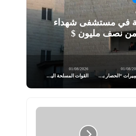
ية في مستشفى شهداء
 من نصف مليون $
01/08/2026
01/08/2
مسِيرات “الحصار بالحصار والتصعيد بالتصعيد” في صنعاء: مستعدون لأثمان المعركة
القوات المسلحة اليمنية: إجبار 8 سفن نفطية للعدو السعودي على تغيير مسارها