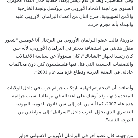
وفي التفاصيل، وبعد أن قام ديختر بإلقاء خطابه خلال اللقاء الحواري
السنوي بين لجنة الاتحاد الأوروبي في بروكسل ولجنة الخارجية
والأمن الصهيونية، صرخ اثنان من أعضاء البرلمان الأوروبي عليه
واتهماه بأنه مجرم حرب.
بدورها، قالت عضو البرلمان الأوروبي من البرتغال آنا غوميس “شعور
مقزّز ينتابني من استضافة ديختر في البرلمان الأوروبي، لأنه حين
كان رئيسا لجهاز “الشاباك”، كان مسؤولًا عن سياسة الاغتيالات
والتصفيات الجسدية التي قتل فيها فلسطينيون كثر، دون محاكمات
عادلة، في الضفة الغربية وقطاع غزة منذ عام 2001”.
وأضافت أن “ديختر تم اتهامه بارتكاب جرائم حرب في داخل الولايات
المتحدة ذاتها، وقد أوشك على اعتقاله في بريطانيا بسبب جرائمه
هذه عام 2007، كما أنه من بادر إلى سن قانون القومية اليهودية
العنصري الذي يحوّل العرب داخل “اسرائيل” إلى مواطنين من
الدرجة الثانية”.
من جهته، قال عضو آخر في البرلمان الأوروبي الاسباني خواير