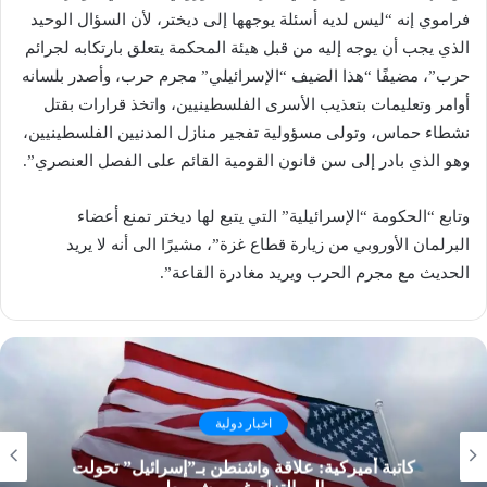
فراموي إنه “ليس لديه أسئلة يوجهها إلى ديختر، لأن السؤال الوحيد
الذي يجب أن يوجه إليه من قبل هيئة المحكمة يتعلق بارتكابه لجرائم
حرب”، مضيفًا “هذا الضيف “الإسرائيلي” مجرم حرب، وأصدر بلسانه
أوامر وتعليمات بتعذيب الأسرى الفلسطينيين، واتخذ قرارات بقتل
نشطاء حماس، وتولى مسؤولية تفجير منازل المدنيين الفلسطينيين،
وهو الذي بادر إلى سن قانون القومية القائم على الفصل العنصري”.
وتابع “الحكومة “الإسرائيلية” التي يتبع لها ديختر تمنع أعضاء
البرلمان الأوروبي من زيارة قطاع غزة”، مشيرًا الى أنه لا يريد
الحديث مع مجرم الحرب ويريد مغادرة القاعة”.
اخبار دولية
كاتبة أميركية: علاقة واشنطن بـ”إسرائيل” تحولت