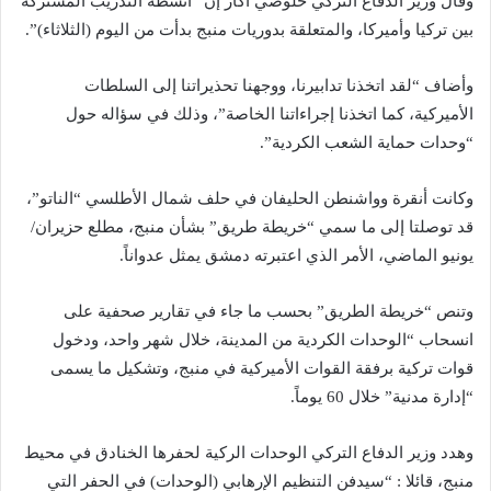
وقال وزير الدفاع التركي خلوصي آكار إن “أنشطة التدريب المشتركة
بين تركيا وأميركا، والمتعلقة بدوريات منبج بدأت من اليوم (الثلاثاء)”.
وأضاف “لقد اتخذنا تدابيرنا، ووجهنا تحذيراتنا إلى السلطات
الأميركية، كما اتخذنا إجراءاتنا الخاصة”، وذلك في سؤاله حول
“وحدات حماية الشعب الكردية”.
وكانت أنقرة وواشنطن الحليفان في حلف شمال الأطلسي “الناتو”،
قد توصلتا إلى ما سمي “خريطة طريق” بشأن منبج، مطلع حزيران/
يونيو الماضي، الأمر الذي اعتبرته دمشق يمثل عدواناً.
وتنص “خريطة الطريق” بحسب ما جاء في تقارير صحفية على
انسحاب “الوحدات الكردية من المدينة، خلال شهر واحد، ودخول
قوات تركية برفقة القوات الأميركية في منبج، وتشكيل ما يسمى
“إدارة مدنية” خلال 60 يوماً.
وهدد وزير الدفاع التركي الوحدات الركية لحفرها الخنادق في محيط
منبج، قائلا : “سيدفن التنظيم الإرهابي (الوحدات) في الحفر التي