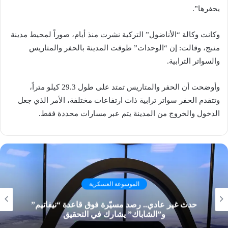
يحفرها”.
وكانت وكالة “الأناضول” التركية نشرت منذ أيام، صوراً لمحيط مدينة
منبج، وقالت: إن “الوحدات” طوقت المدينة بالحفر والمتاريس
والسواتر الترابية.
وأوضحت أن الحفر والمتاريس تمتد على طول 29.3 كيلو متراً،
وتتقدم الحفر سواتر ترابية ذات ارتفاعات مختلفة، الأمر الذي جعل
الدخول والخروج من المدينة يتم عبر مسارات محددة فقط.
الموسوعة العسكرية
حدث غير عادي.. رصد مسيّرة فوق قاعدة “نيفاتيم”
و”الشاباك” يشارك في التحقيق