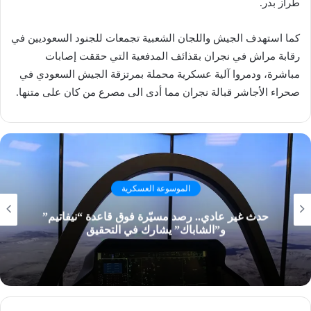
طراز بدر.
كما استهدف الجيش واللجان الشعبية تجمعات للجنود السعوديين في
رقابة مراش في نجران بقذائف المدفعية التي حققت إصابات
مباشرة، ودمروا آلية عسكرية محملة بمرتزقة الجيش السعودي في
صحراء الأجاشر قبالة نجران مما أدى الى مصرع من كان على متنها.
الموسوعة العسكرية
حدث غير عادي.. رصد مسيّرة فوق قاعدة “نيفاتيم”
و”الشاباك” يشارك في التحقيق