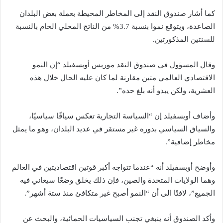
كما أشار صندوق النقد إلى المخاطر المحيطة بعملة بعض البلدان
الصاعدة، ويتوقع نموا بنسبة 3.7% من الناتج المحلي الخام بالنسبة
للسنتين المذكورتين.
وقال المسؤول في صندوق النقد موريس أوبسفيلد “إن النمو
الاقتصادي العالمي متين مقارنة لما كان عليه الحال خلال هذه
العشرية، ولكن يبدو أنه بلغ حده”.
وأضاف أوبسفيلد إن “السياسة التجارية تعكس سياقًا سياسيًا،
والسياق السياسي بدوره غير مستقر في عديد البلدان، وهو ما يمثل
مخاطر إضافية”.
وأوضح أوبسفيلد أنه “عندما تتواجه أكبر قوتين اقتصاديتين في العالم
وهما الولايات المتحدة والصين، فإن ذلك يخلق وضعًا سيعاني فيه
الجميع”، لافتًا الى أن “النمو أصبح غير متكافئ منذ ستة أشهر”.
وأكد الصندوق أنه ينبغي تجنب السياسيات الحمائية، والبحث عن