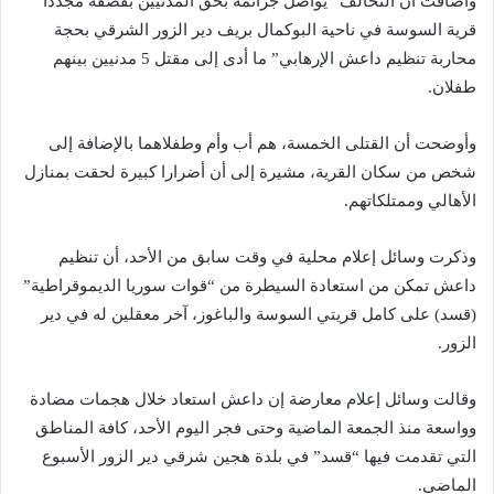
وأضافت أن التحالف “يواصل جرائمه بحق المدنيين بقصفه مجددا
قرية السوسة في ناحية البوكمال بريف دير الزور الشرقي بحجة
محاربة تنظيم داعش الإرهابي” ما أدى إلى مقتل 5 مدنيين بينهم
طفلان.
وأوضحت أن القتلى الخمسة، هم أب وأم وطفلاهما بالإضافة إلى
شخص من سكان القرية، مشيرة إلى أن أضرارا كبيرة لحقت بمنازل
الأهالي وممتلكاتهم.
وذكرت وسائل إعلام محلية في وقت سابق من الأحد، أن تنظيم
داعش تمكن من استعادة السيطرة من “قوات سوريا الديموقراطية”
(قسد) على كامل قريتي السوسة والباغوز، آخر معقلين له في دير
الزور.
وقالت وسائل إعلام معارضة إن داعش استعاد خلال هجمات مضادة
وواسعة منذ الجمعة الماضية وحتى فجر اليوم الأحد، كافة المناطق
التي تقدمت فيها “قسد” في بلدة هجين شرقي دير الزور الأسبوع
الماضي.