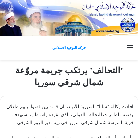
القائمة
حركة التوحيد الاسلامي
’التحالف’ يرتكب جريمة مروّعة
شمال شرقي سوريا
أفادت وكالة “سانا” السورية للأنباء، بأن 5 مدنيين قضوا بينهم طفلان
بقصف لطائرات التحالف الدولي، الذي تقوده واشنطن، استهدف
قرية السوسة شمال شرقي سوريا في ريف دير الزور الشرقي.