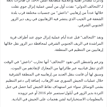
وذكرت مصادر أهلية وإعلامية متطابقة أمس الأحد، أن طائرات تابعة
لـ”التحالف الدولي” نفذت أول من أمس عملية إنزال جوي نقلت
خلالها عدداً من إرهابيي “داعش” من جنسيات مختلفة قرب بلدة
الشعفة في الجيب الذي ينتشر فيه الإرهابيون في ريف دير الزور
الجنوبي الشرقي.
ونفذ “التحالف” قبل عدة أيام عملية إنزال جوي عند أطراف قرية
المراشدة في الريف الجنوبي الشرقي لمحافظة دير الزور نقل خلالها
إرهابيين من التنظيم في المنطقة.
وتزعم واشنطن التي تقود “التحالف” أنها تحارب “داعش” في الوقت
الذي تنقل قيادييه عبر طائراتها من المعارك لإنقاذهم من الموت،
وسبق لها أن قامت بنقل العديد من إرهابييه في المنطقة الشرقية
خلال عمليات الجيش السوري ضد الإرهاب، إضافة إلى دعم التنظيم
بشتى الوسائل سواء عبر استهداف نقاط الجيش كما حصل في جبل
الثردة بدير الزور في أيلول/سبتمبر عام 2016 أو عبر تزويده
بالمعلومات الاستخباراتية لشن هجمات على الجيش في البادية.