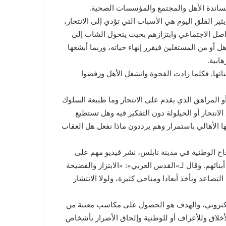
ساندة الأهل والمجتمع والمؤسسات الصحية.
يثير القلق اليوم هي الأسباب التي تؤدي إلى الانتحار،
واصل الاجتماعي وابتزازهم بحيث يتحول الشاب إلى
 أو من المستغلين فيقرر إنهاء حياته، وربما أبشعها
ابية.
ائها. فكلما زادت الفجوة وانشغل الأهل ورفضوا
و المراهق الذي يقدم على الانتحار وما طبيعة السلوك
الانتحار أو الحيلولة دون التفكير فيه وهل تستطيع
حها الأهالي باستمرار وهم يرددون ماذا نفعل هل العقاب
اح الوطنية في مدينة نابلس، نشر فيديو مهم على
ائهم. وقال لـ»القدس العربي»: «الابتزاز والفضيحة
تصاعد وتأخذ أبعادا ومناحي كثيرة، ولولا الانتشار
الكتروني، والهدف هو الحصول على مكاسب معينة من
لأخلاق وللأعراف أو للوطنية وإلحاق الأضرار بأشخاص