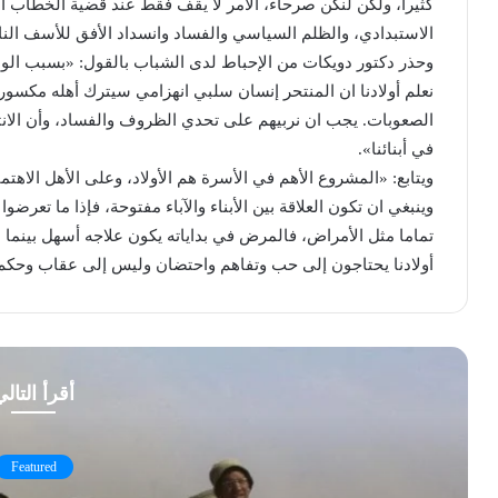
كثيرا، ولكن لنكن صرحاء، الأمر لا يقف فقط عند قضية الخطاب ا
الاستبدادي، والظلم السياسي والفساد وانسداد الأفق للأسف ال
وحذر دكتور دويكات من الإحباط لدى الشباب بالقول: «بسبب الواق
نعلم أولادنا ان المنتحر إنسان سلبي انهزامي سيترك أهله مكسور
الصعوبات. يجب ان نربيهم على تحدي الظروف والفساد، وأن الانتح
في أبنائنا».
ويتابع: «المشروع الأهم في الأسرة هم الأولاد، وعلى الأهل الاهت
وينبغي ان تكون العلاقة بين الأبناء والآباء مفتوحة، فإذا ما تعرضوا
تماما مثل الأمراض، فالمرض في بداياته يكون علاجه أسهل بين
أولادنا يحتاجون إلى حب وتفاهم واحتضان وليس إلى عقاب وحك
أقرأ التال
Featured