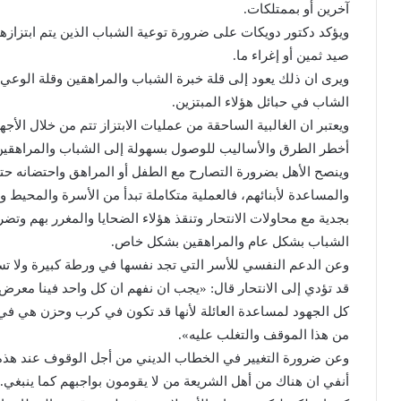
آخرين أو بممتلكات.
ويؤكد دكتور دويكات على ضرورة توعية الشباب الذين يتم ابتزاز
صيد ثمين أو إغراء ما.
ويرى ان ذلك يعود إلى قلة خبرة الشباب والمراهقين وقلة الوعي ل
الشاب في حبائل هؤلاء المبتزين.
ويعتبر ان الغالبية الساحقة من عمليات الابتزاز تتم من خلال الأجهز
أخطر الطرق والأساليب للوصول بسهولة إلى الشباب والمراهقين
وينصح الأهل بضرورة التصارح مع الطفل أو المراهق واحتضانه حتى
والمساعدة لأبنائهم، فالعملية متكاملة تبدأ من الأسرة والمحيط
بجدية مع محاولات الانتحار وتنقذ هؤلاء الضحايا والمغرر بهم وت
الشباب بشكل عام والمراهقين بشكل خاص.
وعن الدعم النفسي للأسر التي تجد نفسها في ورطة كبيرة ولا تست
قد تؤدي إلى الانتحار قال: «يجب ان نفهم ان كل واحد فينا معر
كل الجهود لمساعدة العائلة لأنها قد تكون في كرب وحزن هي في 
من هذا الموقف والتغلب عليه».
وعن ضرورة التغيير في الخطاب الديني من أجل الوقوف عند هذه 
أنفي ان هناك من أهل الشريعة من لا يقومون بواجبهم كما ينبغي.