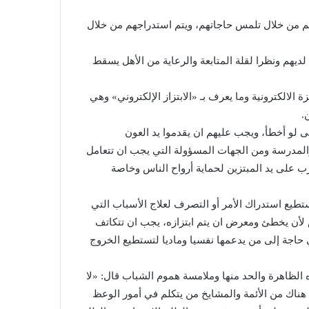
هم من خلال تلمس حاجاتهم، ويتم استدراجهم من خلال
ديهم ونظرا لقلة المتابعة والرعاية من الأهل يسقط
ة الالكترونية وما يعرف بـ «الابتزاز الإلكتروني» وهي
.
 لو أخطأ، ويجب عليهم ان يقدموا يد العون
 والمدرسة ومن الجهات المسؤولة التي يجب ان تتعامل
ضرب على يد المبتزين لحماية أرواح الناس وخاصة
طيع استدراك الأمر أو التصرف لعلاج الأسباب التي
ض لأن يخطئ ومعرض ان يتم ابتزازه، يجب ان تتكاتف
حاجة إلى من يدعمها نفسيا وماديا لتستطيع الخروج
الظاهرة والحد منها وملامسة هموم الشباب قال: «لا
 هناك من الأئمة والمشايخ من يتكلم في أمور الوعظ