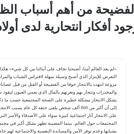
الفضيحة من أهم أسباب الظاه
جود أفكار انتحارية لدى أولا
«لم يعد العالم آمنا، أصبحنا نخاف على أبنائنا من كل شيء» هكذا 
التعرض للإبتزاز الذي أصبح وسيلة سهلة لافتراس الشباب والمراه
مروعة انتهت بالانتحار خوفا من الفضيحة أو القتل من قبل عصاب
والمخدرات وتتجار بهم وتغريهم بالمال الذي يعمي العيون ليقود شبا
يشكل الانتحار مشكلة خطيرة على الصحة المجتمعية حسب ما ذكرت
إلى أن أكثر من 800 ألف شخص يلقى حتفه كل عام بسبب 
على الانتحار آثار اجتماعية كبيرة سواء على الأصدقاء والأسر ال
المجتمعات حول العالم، بينما المصيبة تظهر بشكل أكبر في مجتمع
بشبابها وعدم توفر الأمن والمساندة النفسية والاجتماعية لهم خا