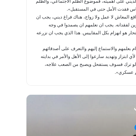
لديني على أهميته، فموضوع الظلم الاجتماعي، والظلم
ناس فقدت الأمل حتى في المستقبل».
ع المعاش لا عمل ولا زواج، هناك فراغ ديني، يجب ان
ين لفقدانه. يجب ان نعلمهم ان يصمدوا في وجه
ار هو انهزام بكل المقاييس. هذا الذي يجب ان نزرعه
مام بعلمهم والاستماع إليهم والتعرف على أصدقائهم
 لأي ابتزاز وتهديد سارعوا إلى الأهل والأمر في بدايته
ما لو ترك فسوف يستفحل ويصبح من الصعب علاجه،
م عسكري».
ي