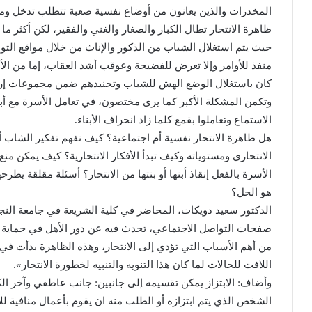
المخدرات والذين يعانون من أوضاع نفسية صعبة تتطلب تدخل وم
ظاهرة الانتحار تطال الكبار والصغار والغني والفقير، لكن أكثر ما 
حيث يتم استغلال الشباب من الذكور والإناث من خلال مواقع الت
منفذ للأوامر وإلا تعرض للفضيحة وعوقب أشد العقاب، إما من الأهل
كان باستغلال الوضع الهش للشباب وتجنيدهم ضمن مجموعات إره
وتكمن المشكلة الأكبر كما يرى مختصون، في تعامل الأسرة مع أبن
الاستماع وتعاملوا بقمع كلما زاد انحراف الأبناء.
هل ظاهرة الانتحار نفسية أم اجتماعية؟ كيف نفهم تفكير الشاب أ
الانتحاري ومستوياته وكيف تبدأ الأفكار الانتحارية؟ كيف يمكن منع 
الأسرة بالفعل إنقاذ أبنها أو بنتها من الانتحار؟ أسئلة مقلقة يطر
هو الحل؟
الدكتور سعيد دويكات، المحاضر في كلية الشريعة في جامعة النج
صفحات التواصل الاجتماعي، تحدث فيه عن دور الأهل في حماية أبن
من أهم الأسباب التي تؤدي إلى الانتحار، وهذه الظاهرة بدأت في ال
اللافت للحالات لما كان هذا التنويه والتنبيه لخطورة الانتحار».
وأضاف: الابتزاز يمكن تقسيمه إلى جانبين: جانب عاطفي وآخر 
الشخص الذي يتم ابتزازه أو الطلب منه ان يقوم بأعمال منافية ل