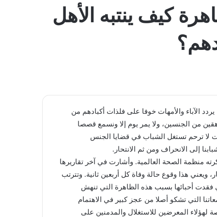
المظلم
رة كيف ينتبه الأهل
دهم؟
يردد الآباء والأمهات خوفا على فلذات أكبادهم من
قين من الجنسين، ولا يمر يوم إلا ونسمع قصصا
ات لا ترحم تستغل الشباب في قضايا الجنس
بنا إلى الانحراف ومن ثم الانتحار.
ه منظمة الصحة العالمية. وأشارت في آخر تقاريرها
الانتحار، ويعني هذا وقوع حالة وفاة كل أربعين ثانية. وتترتب
تي فقدت أحبائها بسبب هذه الظاهرة التي تنهش
اتنا التي تشكو أصلا من عجز كبير في الاهتمام
صة لهؤلاء المعرضين للاستغلال والمدمنين على