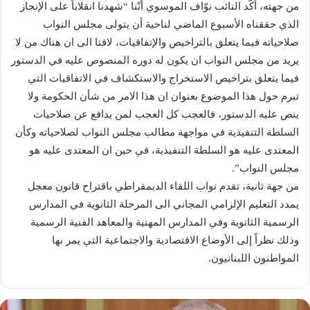
من جهته، أكّد النائب نوّاف الموسوي أنّنا “شهدنا انقلاباً على الإنجاز
الذي حققناه الأسبوع الماضي لناحية أن يتولى مجلس النواب
صلاحياته فيما يتعلق بالتراخيص والإتفاقيات، لافتا الى ان هناك من لا
يريد من مجلس النواب ان يكون له دوره المنصوص عليه في الدستور
فيما يتعلق بتراخيص الاستخراج والاستكشاف في الاتفاقيات التي
تبرم حول هذا الموضوع بعنوان ان هذا الامر من شأن الحكومة ولا
ينص عليه الدستور، فالعجب كل العجب لمن يدافع عن صلاحيات
السلطة التنفيذية في مواجهة مطالب مجلس النواب لصلاحياته وكأن
المعتدى عليه هو السلطة التنفيذية، في حين ان المعتدى عليه هو
مجلس النواب”.
من جهة ثانية، تقدم نواب اللقاء الديمقراطي باقتراح قانون معجل
يمدد التعليم الإلزامي المجاني الى المرحلة الثانوية في المدارس
الرسمية الثانوية وفي المدارس المهنية والمعاهد الفنية الرسمية
وذلك نظراً إلى الأوضاع الاقتصادية والاجتماعية التي يمر بها
المواطنون اللبنانيون.