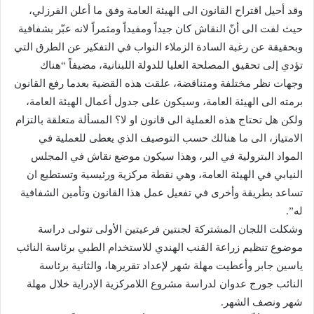
وقد أحيل اقتراح القانون الى الهيئة العامة وفق ما أعلن الفرزلي،
حيث لفت الى أنّ النقاش كان جيداً ومفيداً ومثمراً لانه عبّر بشفافية
وبحقيقة عن رغبة السادة الزملاء النواب في التفكير عن الطرق التي
تؤدي إلى تحقيق المصلحة العليا للدولة اللبنانية، مضيفاً “هناك
وجهات نظر مختلفة ومتناقضة، علقت هذه القضية بعدما رفع القانون
برمته الى الهيئة العامة، وسيكون على جدول أعمال الهيئة العامة،
ولكن هل تحتاج هذه العملية الى قانون او لا؟ المسألة متعلقة بالتزام
الامتياز، الى ما هنالك حسب التوصيف الذي يعطى للعملية في
المواد البترولية في البر، وهذا سيكون موضع نقاش في المجلس
النيابي في الهيئة العامة، وهي نقطة مركزية ورئيسية وتستطيع ان
تساعد بطريقة وأخرى في تفعيل عمل هذا القانون وتأمين الشفافية
له”.
وشكلت اللجان المشتركة لجنتين فرعيتين الأولى تتولى دراسة
موضوع تنظيم زراعة القنب الهندي للاستخدام الطبي برئاسة النائب
ياسين جابر وأعطيت مهلة شهر لإعداد تقريرها، والثانية برئاسة
النائب جورج عدوان لدراسة مشروع اللامركزية الإدراية خلال مهلة
شهر ونصف الشهر.