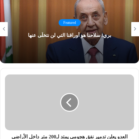
Featured
بري: سلاحنا هو أوراقنا التي لن نتخلّى عنها
العدو يعلن تدمير نفق هجومي يمتد لـ200 متر داخل الأراضي