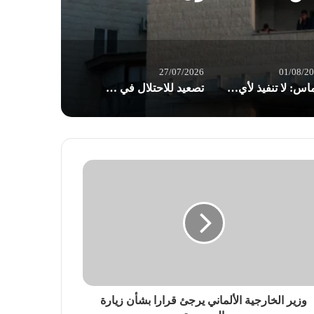
27/07/2026
01/08/2
حماس: لا تنفيذ لأي خطوة بشأن حصر السلاح قبل انسحاب الاحتلال من قطاع غزة
تصعيد للاحتلال في الضفة: اقتحامات واعتقالات وسيدة فلسطينية تفقد جنينها بسبب الحواجز
وزير الخارجية الألماني يرجئ قرارا بشأن زيارة