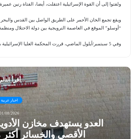
ولفتوا إلى أن القوة الإسرائيلية اعتقلت، أيضا، الفتاة رنين عميرة (18 عاما)
ويقع تجمع الخان الأحمر على الطريق الواصل بين القدس والبحر
“أوسلو” الموقع في العاصمة النرويجية بين دولة الاحتلال ومنظمة الت
وفي 5 سبتمبر/أيلول الماضي، قررت المحكمة العليا الإسرائيلية هدم وإخلاء “الخان الأحمر”.
أقرأ التال
اخبار عربية
01/08/2026
العدو يستهدف مخازن الأدو
الأقصى والخسائر أكثر