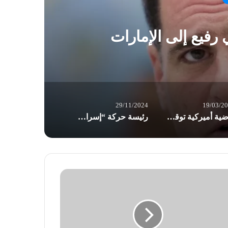
ق
رفيع إلى الإمارات
29/11/2024
19/03/2
قاضية أميركية توقف حظر ترامب التحاق المتحولين جنسيا بالجيش
رئيسة حركة “إسرائيلي”: نحن “خبيرو” إعلانات انتصار فارغة