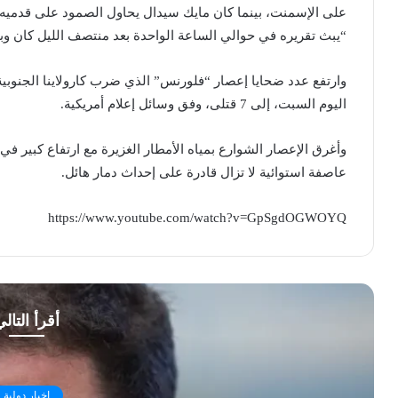
على الإسمنت، بينما كان مايك سيدال يحاول الصمود على قدميه 
“يبث تقريره في حوالي الساعة الواحدة بعد منتصف الليل كان وب
وارتفع عدد ضحايا إعصار “فلورنس” الذي ضرب كارولاينا الجنوبي
اليوم السبت، إلى 7 قتلى، وفق وسائل إعلام أمريكية.
وأغرق الإعصار الشوارع بمياه الأمطار الغزيرة مع ارتفاع كبير في
عاصفة استوائية لا تزال قادرة على إحداث دمار هائل.
https://www.youtube.com/watch?v=GpSgdOGWOYQ
أقرأ التال
اخبار دولية