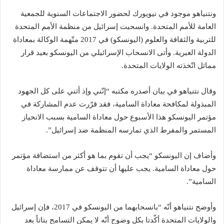
ونتنياهو موجود في نيويورك لحضور الاجتماعات السنوية للجمعية
العامة للأمم المتحدة. وانسحبت إسرائيل من منظمة الأمم المتحدة
للتربية والثقافة والعلوم (اليونسكو) في 2017 متّهمة الوكالة بمعاداة
الدولة العبرية. وأتى الانسحاب الإسرائيلي من اليونسكو بعيد قرار
مماثل اتّخذته الولايات المتحدة.
وقال نتنياهو في بيان أصدره مكتبه “إنّني وإذ أثني على كل الجهود
المبذولة لمكافحة معاداة السامية، فقد قرّرت عدم المشاركة في
مؤتمر اليونسكو هذا الأسبوع حول معاداة السامية بسبب الانحياز
المستمر والمفرط الذي تمارسه المنظمة ضد إسرائيل”.
وأضاف إن اليونسكو “يجب أن تقوم بما هو أكثر من استضافة مؤتمر
حول معاداة السامية. يجب عليها أن تتوقف عن ممارسة معاداة
السامية”.
وأوضح نتنياهو أنّه “بانسحابهما من اليونسكو في 2017، فإن إسرائيل
والولايات المتحدة أكّدتا بكل وضوح أنّه لا يمكن التسامح بتاتاً بعد