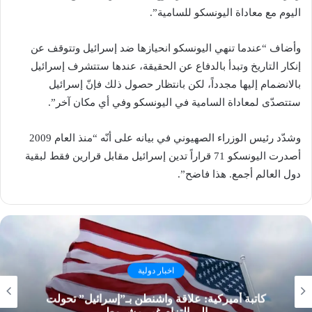
اليوم مع معاداة اليونسكو للسامية”.
وأضاف “عندما تنهي اليونسكو انحيازها ضد إسرائيل وتتوقف عن
إنكار التاريخ وتبدأ بالدفاع عن الحقيقة، عندها ستتشرف إسرائيل
بالانضمام إليها مجدداً، لكن بانتظار حصول ذلك فإنّ إسرائيل
ستتصدّى لمعاداة السامية في اليونسكو وفي أي مكان آخر”.
وشدّد رئيس الوزراء الصهيوني في بيانه على أنّه “منذ العام 2009
أصدرت اليونسكو 71 قراراً تدين إسرائيل مقابل قرارين فقط لبقية
دول العالم أجمع. هذا فاضح”.
اخبار دولية
كاتبة أميركية: علاقة واشنطن بـ”إسرائيل” تحولت