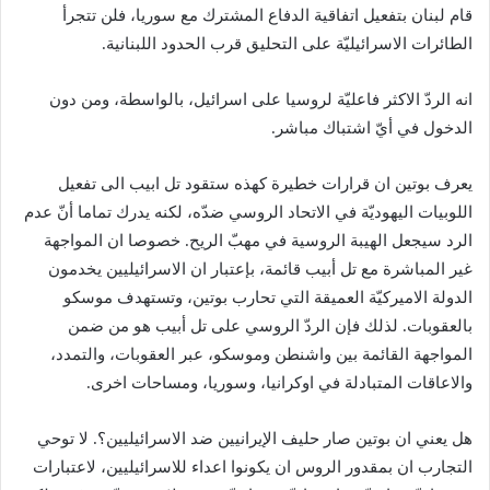
قام لبنان بتفعيل اتفاقية الدفاع المشترك مع سوريا، فلن تتجرأ
الطائرات الاسرائيليّة على التحليق قرب الحدود اللبنانية.
انه الردّ الاكثر فاعليّة لروسيا على اسرائيل، بالواسطة، ومن دون
الدخول في أيّ اشتباك مباشر.
يعرف بوتين ان قرارات خطيرة كهذه ستقود تل ابيب الى تفعيل
اللوبيات اليهوديّة في الاتحاد الروسي ضدّه، لكنه يدرك تماما أنّ عدم
الرد سيجعل الهيبة الروسية في مهبّ الريح. خصوصا ان المواجهة
غير المباشرة مع تل أبيب قائمة، بإعتبار ان الاسرائيليين يخدمون
الدولة الاميركيّة العميقة التي تحارب بوتين، وتستهدف موسكو
بالعقوبات. لذلك فإن الردّ الروسي على تل أبيب هو من ضمن
المواجهة القائمة بين واشنطن وموسكو، عبر العقوبات، والتمدد،
والاعاقات المتبادلة في اوكرانيا، وسوريا، ومساحات اخرى.
هل يعني ان بوتين صار حليف الإيرانيين ضد الاسرائيليين؟. لا توحي
التجارب ان بمقدور الروس ان يكونوا اعداء للاسرائيليين، لاعتبارات