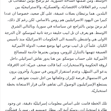
الأوسط، ومن ضمنها الساحة السورية. لم يرضخ بوتين لمطالب تل
ابيب، رغم العلاقات الاقتصاديّة، والعسكريّة، والاستراتيجيّة بين
البلدين. هما يرتبطان بصلات عميقة، على كل صعيد، خصوصا ان عددا
كبيرا من اليهود الاسرائيليين هم روس بالاساس. لكن رغم كل ذلك،
لم يرضَ بوتين بالتراجع عن سياساته في سوريا، وبالتالي الشرق
الاوسط. هو يعرف ان تل ابيب حليفة درجة ثانية لموسكو، لأن الدرجة
الاولى هي واشنطن بالنسبة الى الحكومات الاسرائيليّة منذ تأسيس
الكيان. علماً ان تل ابيب توحي انها بوضع صعب: الدولة الأميركية
العميقة تتهمها بالتنازل للروس، وبوتين يعتبرها خادمة للمصالح
الأميركية على حساب موسكو. من هنا يدور نقاش اسرائيلي داخل
اروقة الحكومة والاستخبارات، كما قالت صحف عبريّة: احد الافرقاء
يدعو الى التمهّل، وعدم استفزاز الروس في سوريا، وآخرون يرون
في الاستمهال فرصة ل​إيران​ وحلفائها من اجل تثبيت نفوذهم. لم
يستطع الإسرائيليون الوصول الى تفاهم، فأتى قرار الاستعانة بخطة
استخباريّة.
تلك الخطة قامت على اساس معلومات إسرائيليّة دقيقة، عن وجود
طائرة استخبارات روسيّة آتية الى ​مطار حميميم​ في سوريا. فشكّلت