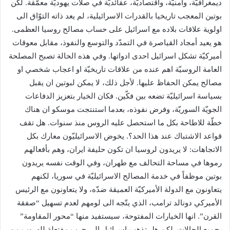
ديمغرافيّة، وامنيّة، واقتصاديّة، عقائديّة في صلات يهوديّة معمّقة. لكن
بوتين المعجب تاريخيا بالقدرات الاسرائيلية، لم يعد ذاته التوّاق الى
اولوية علاقات بلاده مع اسرائيل على حساب مصالح روسيا العظمى.
هو يعيد أمجاد القياصرة في التمدّد والتوسع والنفوذ، مقابل معوقات
أميركيّة تشكل اسرائيل احدى ادواتها. وفي هذه الحالة تصبح المصلحة
العامة الروسيّة اهم عنده من علاقات تاريخيّة او اعجاب شخصي او
مصالح يمكن الحفاظ عليها. لأجل ذلك، لا يمكن لبوتين ان يقبل
بسياسة اسرائيليّة تضعه بين فكّين. فكان الخيار بتعزيز الدفاعات
الجويّة السوريّة، وفرض نفوذه، بعدما استنتجت موسكو ان هناك
خطّة للاطاحة بكل ما استحصل عليه الروس منذ سنوات. هل تقف
قواعد الاشتباك عند هذا الحد؟. يخوض الاسرائيليّون معارك بكل
الاتجاهات: لا يريدون لروسيا ان تكون حليفة ايران، وهم بأفعالهم
رموها في مساحة التحالف مع طهران، وفي الوقت نفسه يريدون
بوتين موظفاً في خدمة المصالح الاسرائيليّة في سوريا، لكنهم
يتعاونون مع الدولة الأميركيّة العميقة ضدّه، ولا يتعاونون مع الرئيس
الأميركي ​دونالد ترامب​، الذي يتّجه الى لومهم لعدم تسهيل “صفقة
القرن”. انها الخيارات المفتوحة، سيستفيد منها “محور المقاومة”
بجميع الحالات. لكن هل تذهب اسرائيل الى حرب مفتعلة للهروب من