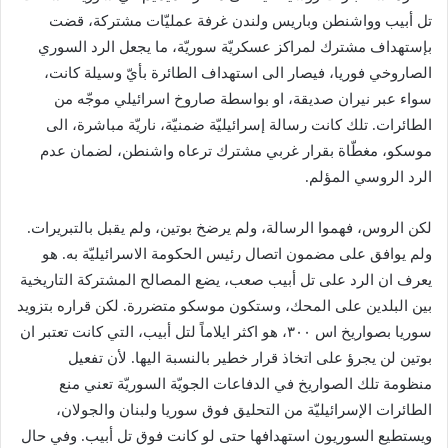
تل أبيب وواشنطن وباريس ولندن غرفة عمليّات مشتركة، قضت
بإستهداف مشترك لمراكز عسكريّة سوريّة، ما يجعل الرد السوري
الصاروخي فوريا، فيصار الى استهداف الطائرة بأيّ وسيلة كانت،
سواء عبر نيران صديقة، او بواسطة صاروخ اسرائيلي موجّه من
الطائرات. تلك كانت رسالة إسرائيليّة ضمنيّة، ناريّة مباشرة، الى
موسكو، مغطّاة بقرار غربي مشترك ترعاه واشنطن، لضمان عدم
الرد الروسي المؤلم.
لكن الروس، فهموا الرسالة، ولم يرضخ بوتين، ولم يقبل بالتبريرات.
ولم يوافق على مضمون اتصال رئيس الحكومة الاسرائيليّة به. هو
يعرف ان الرد على تل أبيب صعب، يضع المصالح المشتركة التاريخية
بين البلدين على المحك، وستكون موسكو متضررة. لكن قراره بتزويد
سوريا بصواريخ اس ٣٠٠، هو اكثر ايلاماً لتل أبيب، التي كانت تعتبر ان
بوتين لن يجرؤ على اتخاذ قرار خطير بالنسبة اليها. لأن تفعيل
منظومة تلك الصواريخ في الدفاعات الجويّة السوريّة تعني منع
الطائرات الإسرائيليّة من التحليق فوق سوريا و​لبنان​ والجولان،
ويستطيع السوريون استهدافها حتى لو كانت فوق تل أبيب. وفي حال