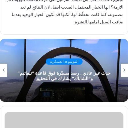
الازمة؟ انها الخيار المحتمل، الصعب ايضا، لان النتائج لم تعد
مضمونة، كما كانت تخطّط لها. لكنها قد تكون الخيار الوحيد بعدما
ضاقت السبل امامها.النشرة
الموسوعة العسكرية
حدث غير عادي.. رصد مسيّرة فوق قاعدة “نيفاتيم”
و”الشاباك” يشارك في التحقيق