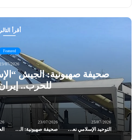
أقرأ التال
Featured
23/07/2026
صحيفة صهيونية: الجيش “الإس
للحرب.. إيران 
026
23/07/2026
25/07/2026
التوحيد الإسلامي نعت المناضل أوكاموتو.. وأشادت بعملية الضفة الغربية البطولية
صحيفة صهيونية: الجيش “الإسرائيلي” في تأهب ذروة للحرب.. إيران قد تبادر