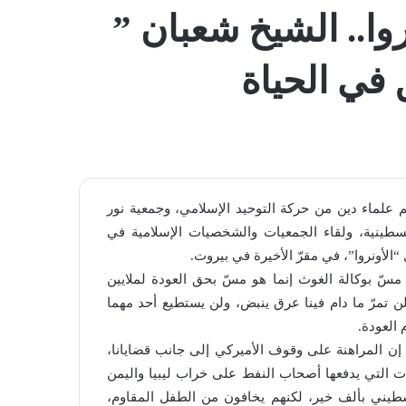
المظلم
وا.. الشيخ شعبان ”
في الحياة
ّم علماء دين من حركة التوحيد الإسلامي، وجمعية نور
الفلسطينية، ولقاء الجمعيات والشخصيات الإسلامية في
ل “الأونروا”، في مقرّ الأخيرة في بيروت.
 مسّ بوكالة الغوث إنما هو مسّ بحق العودة لملايين
ة لن تمرّ ما دام فينا عرق ينبض، ولن يستطيع أحد مهما
العودة.
ل إن المراهنة على وقوف الأميركي إلى جانب قضايانا،
ات التي يدفعها أصحاب النفط على خراب ليبيا واليمن
طيني بألف خير، لكنهم يخافون من الطفل المقاوم،