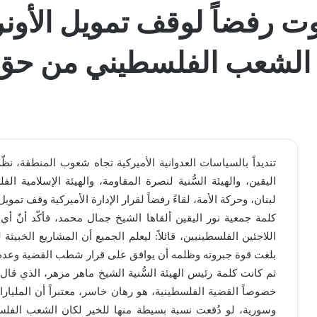
ت رفضاً لوقف تمويل الأونر
ع الشعب الفلسطيني من حق 
تنديداً بالسياسات العدوانية الأميركية تجاه شعوب المنطقة، نظ
اليقين، والهيئة السُّنية لنصرة المقاومة، والهيئة الإسلامية 
لبنان، وحركة الأمة، لقاءً رفضاً لقرار الإدارة الأميركية وقف تموي
كلمة جمعية نور اليقين ألقاها الشيخ جمال محمد، فأكّد أنّ أي
اللاجئين الفلسطينيين، قائلاً: ليعلم الجميع أن المشاريع الخبيث
بلغت قوة جبروته وظلمه أن يوافق على قرار شطب القضية وعدم 
ثم كانت كلمة رئيس الهيئة السُّنية الشيخ ماهر مزهر، الذي قا
خصوصاً القضية الفلسطينية، هو رهان خاسر، معتبراً أن المليار
وسورية، لو دُفعت نسبة بسيطة منها للخير لكان الشعب الفلس