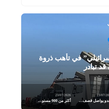
ي
رائيلي” في تأهب ذروة
ال
قد تبادر
23/07/2026
23/07/2
العدو يواصل قصف واستهداف البلدات والقرى الجنوبية
أكثر من 900 مستوطن يقتحمون الأقصى في ذكرى “خراب الهيكل” المزعوم