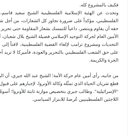
فكيف بالمشروع كله.
وتحدث عن الهئية الإسلامية الفلسطينية الشيخ سعيد قاسم، 
الفلسطيني، مؤكداً على ضرورة تجاوز كل الشعارات، من أجل شعا
حقه أن يقاوم وينتصر، داعياً للتمسك بشعار المقاومة حتى تحري
الأمين العام لحركة التوحيد الإسلامي فضيلة الشيخ بلال شعبان، 
التحديات ومشروع ترامب لإلغاء القضية الفلسطينية، لافتاً إلى أ
على حق الشعب الفلسطيني بالتحرير والعودة، فأميركا لا تريد أ
الحرة والكريمة.
من جانبه، رأى أمين عام حركة الأمة؛ الشيخ عبد الله جبري، أن ا
قطع شريان الحياة الذي تمثّله وكالة الأونروا، لإجبارهم على قب
“الإسرائيلية”. وطالب جبري بتخصيص موازنة ثابتة للأونروا؛ أسوة
اللاجئين الفلسطينيين عُرضةً للابتزاز السياسي.