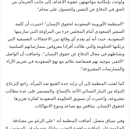
ولوحت بإمكانية مواجهتهن عقوبة الإعدام، إلى جانب الحرمان من
الحق في الدفاع عن النفس والحصول على محام”.
“المنظمة الأوروبية السعودية لحقوق الإنسان” اعتبرت أن كلمة
السفير السعودي أمام المجلس جزء من المراوغة التي تمارسها
السعودية، حيث أنه لم يقدم أي وقائع تبرر الاعتقالات التعسفية التي
ترتكبها الحكومة والتي طالت أفرادا معروفين بممارساتهم السلمية
ونشاطهم في مجال الدفاع عن حقوق الإنسان”، واضافت أن الواصل
“اكتفى بتوجيه تهم فضفاضة تتلائم مع نهج السعودية في تجريم الآراء
والممارسات المشروعة”.
كما لفتت المنظمة إلى أن تزايد حدة القمع ضد المرأة، راجع لإنزعاج
الدولة من التيار النسائي الآخذ بالإتساع، والمستمر على عدة مطالب
مشروعة، واعتبرت أن تسويق الحكومة السعودية لفكرة تعزيزها
لحقوق الإنسان، يتناقض مع تصاعد وتنوع الانتهاكات.
وفي سياق متصل، أضافت المنظمة أنه “على الرغم من مصادقة
الحكومة على إتفاقية مناهضة التعذيب وإنكار حصوله في السجون، لا