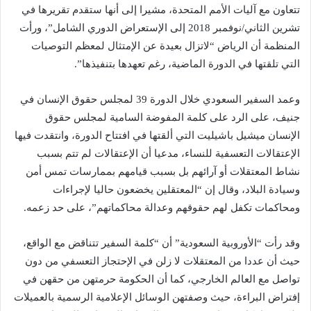
تتعاون مع آليات الأمم المتحدة، مشيرا إلى أنها ستقدم تقريرها في
تشرين الثاني/نوفمبر 2018 إلى الإستعراض الدوري الشامل”، ورأت
المنظمة أن الرياض “لاتزال بعيدة عن الإمتثال لمعظم التوصيات
التي تلقتها في الدورة الماضية، رغم تعهدها بتنفيذها”.
وعمد السفير السعودي خلال الدورة 39 لمجلس حقوق الإنسان في
جنيف، على الرد على كلمة المفوضة السامية لمجلس حقوق
الإنسان ميشيل باشيليت التي ألقتها في افتتاح الدورة، وانتقدت فيها
الإعتقالات التعسفية للنساء، مدعيا أن الإعتقالات لم تتم بسبب
نشاط المعتقلات أو آرائهم بل بسبب قيامهم بممارسات تمس أمن
وسيادة البلاد، وقال إن “المعتقلين يخضعون حاليا لإجراءات
ومحاكمات تكفل لهم حقوقهم وعدالة محاكماتهم”، على حد زعمه.
وقد رأت “الأوروبية السعودية” أن “كلمة السفير تتناقض مع الواقع،
حيث أن عددا من المعتقلات لا زلن في الإحتجاز التعسفي من دون
تواصل مع العالم الخارجي، كما أن الحكومة حرمتهن من حقهن في
إفتراض البراءة، حيث وصفتهن الوسائل الإعلامية الرسمية بالعميلات