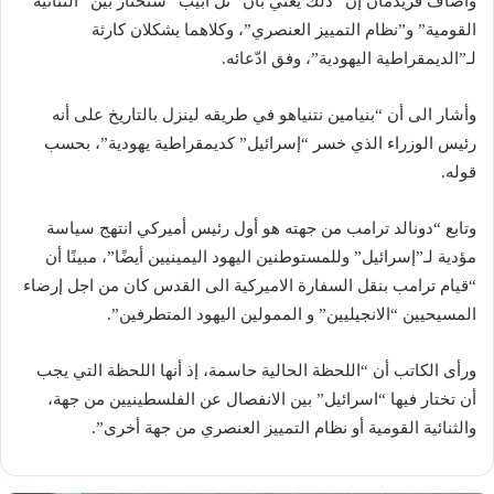
وأضاف فريدمان إن “ذلك يعني بأن “تل أبيب” ستختار بين “الثنائية
القومية” و”نظام التمييز العنصري”، وكلاهما يشكلان كارثة
لـ”الديمقراطية اليهودية”، وفق ادّعائه.
وأشار الى أن “بنيامين نتنياهو في طريقه لينزل بالتاريخ على أنه
رئيس الوزراء الذي خسر “إسرائيل” كديمقراطية يهودية”، بحسب
قوله.
وتابع “دونالد ترامب من جهته هو أول رئيس أميركي انتهج سياسة
مؤدية لـ”إسرائيل” وللمستوطنين اليهود اليمينيين أيضًا”، مبينًا أن
“قيام ترامب بنقل السفارة الاميركية الى القدس كان من اجل إرضاء
المسيحيين “الانجيليين” و الممولين اليهود المتطرفين”.
ورأى الكاتب أن “اللحظة الحالية حاسمة، إذ أنها اللحظة التي يجب
أن تختار فيها “اسرائيل” بين الانفصال عن الفلسطينيين من جهة،
والثنائية القومية أو نظام التمييز العنصري من جهة أخرى”.