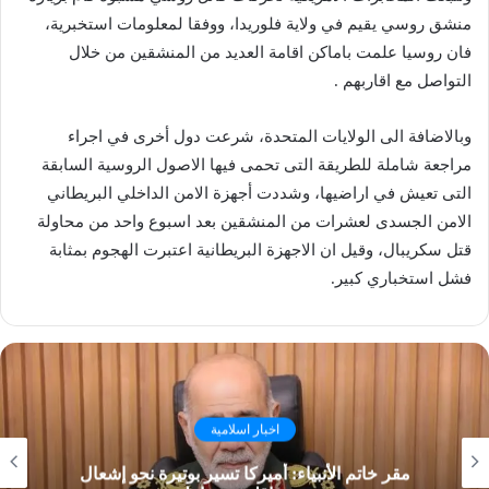
منشق روسي يقيم في ولاية فلوريدا، ووفقا لمعلومات استخبرية،
فان روسيا علمت باماكن اقامة العديد من المنشقين من خلال
التواصل مع اقاربهم .
وبالاضافة الى الولايات المتحدة، شرعت دول أخرى في اجراء
مراجعة شاملة للطريقة التى تحمى فيها الاصول الروسية السابقة
التى تعيش في اراضيها، وشددت أجهزة الامن الداخلي البريطاني
الامن الجسدى لعشرات من المنشقين بعد اسبوع واحد من محاولة
قتل سكريبال، وقيل ان الاجهزة البريطانية اعتبرت الهجوم بمثابة
فشل استخباري كبير.
اخبار اسلامية
مقر خاتم الأنبياء: أميركا تسير بوتيرة نحو إشعال