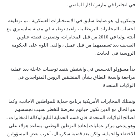
في انجلترا في مارس/ اذار الماضي.
وسكريبال، هو ضابط سابق في الاستخبارات العسكرية ، تم توظيفه
لحساب المخابرات البريطانية، واعيد توطينه في مدينة سايسبري مع
أبنته يوليا في 2010 من قبل المخابرات، وتصدرت قصته عناوين
الصحف بعد تسميمهما من قبل عميل ، والقى اللوم على الحكومة
الروسية في الحادث.
بدأ مسؤولو التجسس في واشنطن بتفيذ توصيات عاجلة بعد عملية
مراجعة واسعة النطاق بشأن المنشقين الروس المتواجدين في
الولايات المتحدة
وتمتلك المخابرات الأمريكية برنامج حماية للمواطنين الاجانب، وكما
هو الحال مع الذين تكون حياتهم معرضة للخطر بسبب تجسسهم
لصالح الولايات المتحدة، فان قسم الحماية التابع لوكالة المخابرات ،
وهو يدعى مركز عمليات إعادة التوطين الوطني، يساعد هولاء على
الاختفاء والحماية، ولكن بعد قضية سكريبال، أعرب بعض المسؤولين