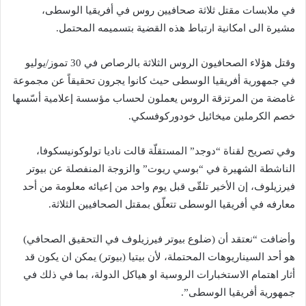
في ملابسات مقتل ثلاثة صحافيين روس في أفريقيا الوسطى،
مشيرة الى امكانية ارتباط هذه القضية بتسميمه المحتمل.
وقتل هؤلاء الصحافيون الروس الثلاثة بالرصاص في 30 تموز/يوليو
في جمهورية أفريقيا الوسطى حيث كانوا يجرون تحقيقاً عن مجموعة
غامضة من المرتزقة الروس يعملون لحساب مؤسسة إعلامية أسّسها
خصم الكرملين ميخائيل خودوركوفسكي.
وفي تصريح لقناة “دوجد” المستقلّة قالت ناديا تولوكونيسكوفا،
الناشطة الشهيرة في “بوسي ريوت” والزوجة المنفصلة عن بيوتر
فيرزيلوف، إن الأخير تلقّى قبل يوم واحد من إعيائه معلومة من أحد
معارفه في أفريقيا الوسطى تتعلّق بمقتل الصحافيين الثلاثة.
وأضافت “نعتقد أن (ضلوع بيوتر فيرزيلوف في التحقيق الصحافي)
هو أحد السيناريوهات المحتملة، لأن بيتيا (بيوتر) يمكن ان يكون قد
أثار اهتمام الاستخبارات الروسية او هياكل الدولة، بما في ذلك في
جمهورية أفريقيا الوسطى”.