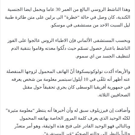
وهذا الناشط الروسي البالغ من العمر 30 عاما ويحمل ايضا الجنسية
الكندية، كان وصل في حالة “خطرة” الى برلين على متن طائرة طبية
ليل السبت الاحد من مستشفى في موسكو.
وبحسب المستشفى الألماني فإن الاطباء الروس عالجوا على الفور
الناشط باعتبار حصول تسمّم حيث دلّكوا معدته وقاموا بتنقية الدم
لتنظيف الجسد من اي سموم.
والأربعاء أكدت تولوكونيسكوفا أنّ الهاتف المحمول لزوجها المنفصلة
عنه أظهر أنه تلقّى في 10 أيلول/سبتمبر معلومة من شخص يعرفه
في جمهورية أفريقيا الوسطى كان يجري تحقيقاً حول مقتل
الصحافيين الثلاثة.
وأضافت إن فيرزيلوف سبق له وأن أخبرها أنه ينتظر “معلومة مثيرة”
لكنّه الوحيد الذي يعرف كلمة المرور الخاصة بهاتفه المحمول
وبالتالي فهو الوحيد القادر على فتح هذه الوثيقة، وهو أمر متعذّر
حالياً بالنظر إلى حالته الصحيّة “غير المستقرة”.