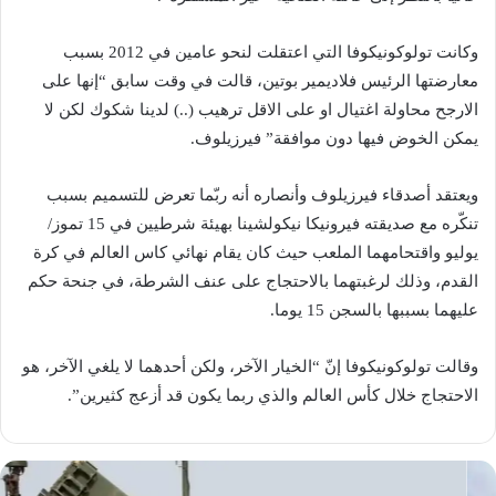
وكانت تولوكونيكوفا التي اعتقلت لنحو عامين في 2012 بسبب
معارضتها الرئيس فلاديمير بوتين، قالت في وقت سابق “إنها على
الارجح محاولة اغتيال او على الاقل ترهيب (..) لدينا شكوك لكن لا
يمكن الخوض فيها دون موافقة” فيرزيلوف.
ويعتقد أصدقاء فيرزيلوف وأنصاره أنه ربّما تعرض للتسميم بسبب
تنكّره مع صديقته فيرونيكا نيكولشينا بهيئة شرطيين في 15 تموز/
يوليو واقتحامهما الملعب حيث كان يقام نهائي كاس العالم في كرة
القدم، وذلك لرغبتهما بالاحتجاج على عنف الشرطة، في جنحة حكم
عليهما بسببها بالسجن 15 يوما.
وقالت تولوكونيكوفا إنّ “الخيار الآخر، ولكن أحدهما لا يلغي الآخر، هو
الاحتجاج خلال كأس العالم والذي ربما يكون قد أزعج كثيرين”.