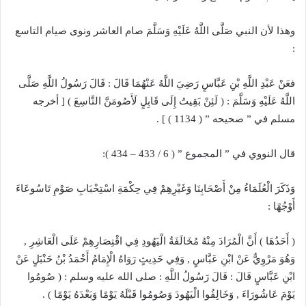
وهذا لأن النبي صَلَّى اللَّهُ عَلَيْهِ وَسَلَّمَ صام العاشر ونوى صيام التاسع
:
فعَنْ عَبْدِ اللَّهِ بْنِ عَبَّاسٍ رَضِيَ اللَّهُ عَنْهُمَا قَالَ : قَالَ رَسُولُ اللَّهِ صَلَّى
اللَّهُ عَلَيْهِ وَسَلَّمَ : ( لَئِنْ بَقِيتُ إِلَى قَابِلٍ لَأَصُومَنَّ التَّاسِعَ ) [ أخرجه
مسلم في ” صحيحه ” ( 1134 ) ] .
قال النووي في ” المجموع ” ( 6 / 433 – 434 ):
وَذَكَرَ الْعُلَمَاءُ مِنْ أَصْحَابِنَا وَغَيْرِهِمْ فِي حِكْمَةِ اسْتِحْبَابِ صَوْمِ تَاسُوعَاءَ
أَوْجُهًا :
( أَحَدُهَا ) أَنَّ الْمُرَادَ مِنْهُ مُخَالَفَةُ الْيَهُودِ فِي اقْتِصَارِهِمْ عَلَى الْعَاشِرِ ,
وَهُوَ مَرْوِيٌّ عَنْ ابْنِ عَبَّاسٍ , وَفِي حَدِيثٍ رَوَاهُ الْإِمَامُ أَحْمَدُ بْنُ حَنْبَلٍ عَنْ
ابْنِ عَبَّاسٍ قَالَ : قَالَ رَسُولُ اللَّهِ : صلى الله عليه وسلم : ( صُومُوا
يَوْمَ عَاشُورَاءَ , وَخَالِفُوا الْيَهُودَ وَصُومُوا قَبْلَهُ يَوْمًا وَبَعْدَهُ يَوْمًا ) .