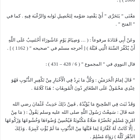
2006 ) ] .
مَعْنَى ” يَتَحَرَّى ” أَيْ يَقْصِد صَوْمه لِتَحْصِيلِ ثَوَابه وَالرَّغْبَة فِيهِ . كما في
” الفتح ” .
وعَنْ أَبِي قَتَادَةَ مرفوعاً : ( … وَصِيَامُ يَوْمِ عَاشُورَاءَ أَحْتَسِبُ عَلَى اللَّهِ
أَنْ يُكَفِّرَ السَّنَةَ الَّتِي قَبْلَهُ ) [ أخرجه مسلم في “صحيحه ” ( 1162 ) ] .
قال النووي في ” المجموع ” ( 6 / 428 – 431 ) :
” قَالَ إمَامُ الْحَرَمَيْنِ : وَكُلُّ مَا يَرِدُ فِي الْأَخْبَارِ مِنْ تَكْفِيرِ الذُّنُوبِ فَهُوَ
عِنْدِي مَحْمُولٌ عَلَى الصَّغَائِرِ دُونَ الْمُوبِقَاتِ ؛ هَذَا كَلَامُهُ .
وَقَدْ ثَبَتَ فِي الصَّحِيحِ مَا يُؤَيِّدُهُ , فَمِنْ ذَلِكَ حَدِيثُ عُثْمَانَ رضي الله
عنه قَالَ : سَمِعْتُ رَسُولَ اللَّهِ صلى الله عليه وسلم يَقُولُ : ( مَا مِنْ
امْرِئٍ مُسْلِمٍ تَحْضُرُهُ صَلَاةٌ مَكْتُوبَةٌ فَيُحْسِنُ وُضُوءَهَا وَخُشُوعَهَا وَرُكُوعَهَا
, إلَّا كَانَتْ لَهُ كَفَّارَةً لِمَا قَبْلَهَا مِنْ الذُّنُوبِ مَا لَمْ يُؤْتِ كَبِيرَةً . وَذَلِكَ
الدَّهْرَ كُلَّهُ ) رَوَاهُ مُسْلِمٌ .