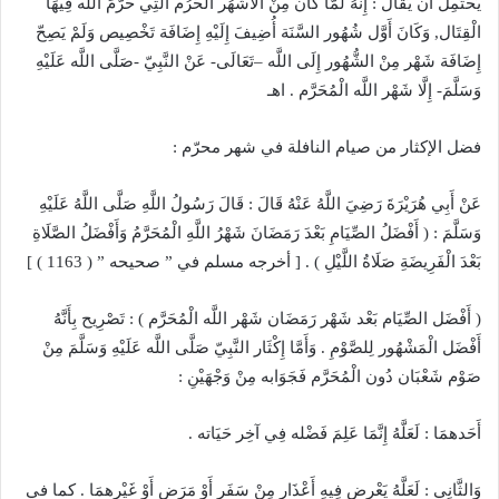
يَحْتَمِل أَنْ يُقَال : إِنَّهُ لَمَّا كَانَ مِنْ الْأَشْهُر الْحُرُم الَّتِي حَرَّمَ اللَّه فِيهَا
الْقِتَال, وَكَانَ أَوَّل شُهُور السَّنَة أُضِيفَ إِلَيْهِ إِضَافَة تَخْصِيص وَلَمْ يَصِحّ
إِضَافَة شَهْر مِنْ الشُّهُور إِلَى اللَّه –تَعَالَى- عَنْ النَّبِيّ -صَلَّى اللَّه عَلَيْهِ
وَسَلَّمَ- إِلَّا شَهْر اللَّه الْمُحَرَّم . اهـ
فضل الإكثار من صيام النافلة في شهر محرّم :
عَنْ أَبِي هُرَيْرَةَ رَضِيَ اللَّهُ عَنْهُ قَالَ : قَالَ رَسُولُ اللَّهِ صَلَّى اللَّهُ عَلَيْهِ
وَسَلَّمَ : ( أَفْضَلُ الصِّيَامِ بَعْدَ رَمَضَانَ شَهْرُ اللَّهِ الْمُحَرَّمُ وَأَفْضَلُ الصَّلَاةِ
بَعْدَ الْفَرِيضَةِ صَلَاةُ اللَّيْلِ ) . [ أخرجه مسلم في ” صحيحه ” ( 1163 ) ]
( أَفْضَل الصِّيَام بَعْد شَهْر رَمَضَان شَهْر اللَّه الْمُحَرَّم ) : تَصْرِيح بِأَنَّهُ
أَفْضَل الْمَشْهُور لِلصَّوْمِ . وَأَمَّا إِكْثَار النَّبِيّ صَلَّى اللَّه عَلَيْهِ وَسَلَّمَ مِنْ
صَوْم شَعْبَان دُون الْمُحَرَّم فَجَوَابه مِنْ وَجْهَيْنِ :
أَحَدهمَا : لَعَلَّهُ إِنَّمَا عَلِمَ فَضْله فِي آخِر حَيَاته .
وَالثَّانِي : لَعَلَّهُ يَعْرِض فِيهِ أَعْذَار مِنْ سَفَر أَوْ مَرَض أَوْ غَيْرهمَا . كما في