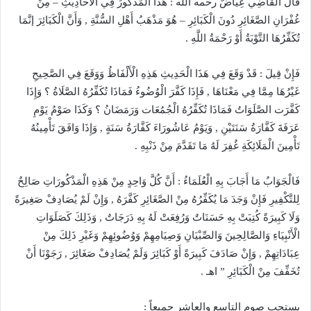
قَالَ الْقَاضِي عِيَاضٌ رحمه الله : هَذَا الْمَذْكُورُ فِي الْأَحَادِيثِ – مِنْ
غُفْرَانِ الصَّغَائِرِ دُونَ الْكَبَائِرِ – هُوَ مَذْهَبُ أَهْلِ السُّنَّةِ , وَأَنَّ الْكَبَائِرَ إنَّمَا
تُكَفِّرُهَا التَّوْبَةُ أَوْ رَحْمَةُ اللَّهِ .
فَإِنْ قِيلَ : قَدْ وَقَعَ فِي هَذَا الْحَدِيثِ هَذِهِ الْأَلْفَاظُ وَوَقَعَ فِي الصَّحِيحِ
غَيْرُهَا مِمَّا فِي مَعْنَاهَا , فَإِذَا كَفَّرَ الْوُضُوءُ فَمَاذَا تُكَفِّرُهُ الصَّلَاةُ ؟ وَإِذَا
كَفَّرَت الصَّلَوَاتُ فَمَاذَا تُكَفِّرُهُ الْجُمُعَات وَرَمَضَانُ ؟ وَكَذَا صَوْمُ يَوْمِ
عَرَفَةَ كَفَّارَةُ سَنَتَيْنِ , وَيَوْمُ عَاشُورَاءَ كَفَّارَةُ سَنَةٍ , وَإِذَا وَافَقَ تَأْمِينُهُ
تَأْمِينَ الْمَلَائِكَةِ غُفِرَ لَهُ مَا تَقَدَّمَ مِنْ ذَنْبِهِ .
فَالْجَوَابُ مَا أَجَابَ بِهِ الْعُلَمَاءُ : أَنَّ كُلَّ وَاحِدٍ مِنْ هَذِهِ الْمَذْكُورَاتِ صَالِحٌ
لِلتَّكْفِيرِ فَإِنْ وَجَدَ مَا يُكَفِّرُهُ مِنْ الصَّغَائِرِ كَفَّرَهُ , وَإِنْ لَمْ يُصَادِفْ صَغِيرَةً
وَلَا كَبِيرَةً كُتِبَتْ بِهِ حَسَنَاتٌ وَرُفِعَتْ لَهُ بِهِ دَرَجَاتٌ , وَذَلِكَ كَصَلَوَاتِ
الْأَنْبِيَاءِ وَالصَّالِحِينَ وَالصِّبْيَانِ وَصِيَامِهِمْ وَوُضُوئِهِمْ وَغَيْرِ ذَلِكَ مِنْ
عِبَادَاتِهِمْ , وَإِنْ صَادَفَ كَبِيرَةً أَوْ كَبَائِرَ وَلَمْ يُصَادِفْ صَغَائِرَ , رَجَوْنَا أَنْ
تُخَفِّفَ مِنْ الْكَبَائِرِ ” اهـ .
يستحب صوم التاسع والعاشر جميعاً :