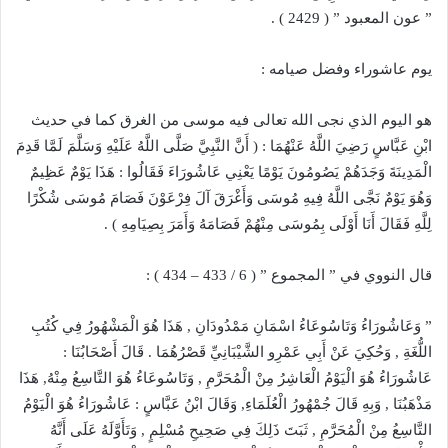
” عون المعبود ” ( 2429 ) .
يوم عاشوراء وفضل صيامه :
هو اليوم الذي نجى الله تعالى فيه موسى من الغرق كما في حديث
ابْنِ عَبَّاسٍ رَضِيَ اللَّهُ عَنْهُمَا : ( أَنَّ النَّبِيَّ صَلَّى اللَّهُ عَلَيْهِ وَسَلَّمَ لَمَّا قَدِمَ
الْمَدِينَةَ وَجَدَهُمْ يَصُومُونَ يَوْمًا يَعْنِي عَاشُورَاءَ فَقَالُوا : هَذَا يَوْمٌ عَظِيمٌ
وَهُوَ يَوْمٌ نَجَّى اللَّهُ فِيهِ مُوسَى وَأَغْرَقَ آلَ فِرْعَوْنَ فَصَامَ مُوسَى شُكْرًا
لِلَّهِ فَقَالَ أَنَا أَوْلَى بِمُوسَى مِنْهُمْ فَصَامَهُ وَأَمَرَ بِصِيَامِهِ ) .
قال النووي في ” المجموع ” ( 6 / 433 – 434 ) :
” وَعَاشُورَاءُ وَتَاسُوعَاءُ اسْمَانِ مَمْدُودَانِ , هَذَا هُوَ الْمَشْهُورُ فِي كُتُبِ
اللُّغَةِ , وَحُكِيَ عَنْ أَبِي عَمْرِو الشَّيْبَانِيِّ قَصْرُهُمَا . قَالَ أَصْحَابُنَا :
عَاشُورَاءُ هُوَ الْيَوْمُ الْعَاشِرُ مِنْ الْمُحَرَّمِ , وَتَاسُوعَاءُ هُوَ التَّاسِعُ مِنْهُ, هَذَا
مَذْهَبُنَا , وَبِهِ قَالَ جُمْهُورُ الْعُلَمَاءِ, وَقَالَ ابْنُ عَبَّاسٍ : عَاشُورَاءُ هُوَ الْيَوْمُ
التَّاسِعُ مِنْ الْمُحَرَّمِ , ثَبَتَ ذَلِكَ فِي صَحِيحِ مُسْلِمٍ , وَتَأَوَّلَهُ عَلَى أَنَّهُ