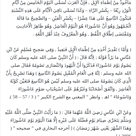
مَأْخُوذٌ مِنْ إظْمَاءِ الْإِبِلِ , فَإِنَّ الْعَرَبَ تُسَمِّي الْيَوْمَ الْخَامِسَ مِنْ أَيَّامِ
الْوَرْدِ رِبْعًا – بِكَسْرِ الرَّاءِ – وَكَذَا تُسَمِّي بَاقِيَ الْأَيَّامِ عَلَى هَذِهِ النِّسْبَةِ
فَيَكُونُ التَّاسِعُ عَلَى هَذَا عِشْرًا – بِكَسْرِ الْعَيْنِ – وَالصَّحِيحُ مَا قَالَهُ
الْجُمْهُورُ وَهُوَ أَنَّ عَاشُورَاءَ هُوَ الْيَوْمُ الْعَاشِرُ, وَهُوَ ظَاهِرُ الْأَحَادِيثِ
وَمُقْتَضَى إطْلَاقِ اللَّفْظِ , وَهُوَ الْمَعْرُوفُ عِنْدَ أَهْلِ اللُّغَةِ .
( وَأَمَّا ) تَقْدِيرُ أَخْذِهِ مِنْ إظْمَاءِ الْإِبِلِ فَبَعِيدٌ , وَفِي صَحِيحِ مُسْلِمٍ عَنْ ابْنِ
عَبَّاسٍ مَا يَرُدُّ قَوْلَهُ ; لِأَنَّهُ قَالَ : ( أَنَّ النَّبِيَّ صلى الله عليه وسلم كَانَ
يَصُومُ يَوْمَ عَاشُورَاءَ فَذَكَرُوا أَنَّ الْيَهُودَ وَالنَّصَارَى تَصُومُهُ فَقَالَ صلى
الله عليه وسلم : إنَّهُ فِي الْعَامِ الْمُقْبِلِ يَصُومُ التَّاسِعَ ) وَهَذَا تَصْرِيحٌ بِأَنَّ
الَّذِي كَانَ يَصُومُهُ صلى الله عليه وسلم لَيْسَ هُوَ التَّاسِعَ فَتَعَيَّنَ كَوْنُهُ
الْعَاشِرَ , وَاتَّفَقَ أَصْحَابُنَا وَغَيْرُهُمْ عَلَى اسْتِحْبَابِ صَوْمِ عَاشُورَاءَ
وَتَاسُوعَاءَ ” اهـ ، وانظر ” المغني مع الشرح الكبير ” ( 3 / 57 – 58 ).
وعَنْ ابْنِ عَبَّاسٍ رَضِيَ اللَّهُ عَنْهُمَا قَالَ : ( مَا رَأَيْتُ النَّبِيَّ صَلَّى اللَّهُ عَلَيْهِ
وَسَلَّمَ يَتَحَرَّى صِيَامَ يَوْمٍ فَضَّلَهُ عَلَى غَيْرِهِ إِلَّا هَذَا الْيَوْمَ يَوْمَ عَاشُورَاءَ
وَهَذَا الشَّهْرَ يَعْنِي شَهْرَ رَمَضَانَ ) [ أخرجه البخاري في ” صحيحه ” (