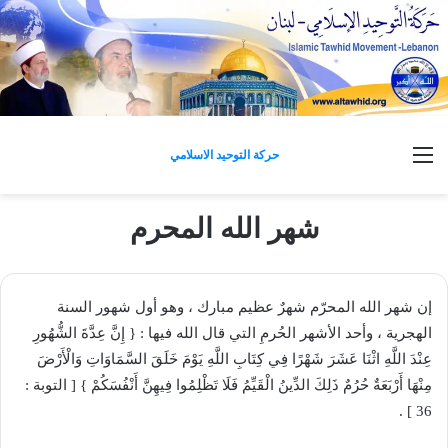
القائمة
حركة التوحيد الاسلامي
شهر الله المحرم
إن شهر الله المحرّم شهرٌ عظيم مبارك ، وهو أول شهور السنة
الهجرية ، وأحد الأشهر الحُرمِ التي قال الله فيها : { إِنَّ عِدَّةَ الشُّهُورِ
عِنْدَ اللَّهِ اثْنَا عَشَرَ شَهْرًا فِي كِتَابِ اللَّهِ يَوْمَ خَلَقَ السَّمَاوَاتِ وَالْأَرْضَ
مِنْهَا أَرْبَعَةٌ حُرُمٌ ذَلِكَ الدِّينُ الْقَيِّمُ فَلَا تَظْلِمُوا فِيهِنَّ أَنْفُسَكُمْ } [ التوبة :
36 ] .