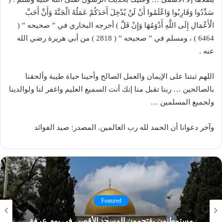
سَدِّدُوا وَقَارِبُوا وَاعْلَمُوا أَنْ لَنْ يُدْخِلَ أَحَدَكُمْ عَمَلُهُ الْجَنَّةَ وَأَنَّ أَحَبَّ
الْأَعْمَالِ إِلَى اللَّهِ أَدْوَمُهَا وَإِنْ قَلَّ ) أخرجه البخاري في ” صحيحه ” (
6464 ) ، ومسلم في ” صحيحه ” ( 2818 ) من أبي هريرة رضي الله
عنه .
اللهم ثبتنا على الإيمان والعمل الصالح وأحينا حياة طيبة وألحقنا
بالصالحين … ربنا تقبل منا إنك أنت السميع العليم واغفر لنا ولوالدينا
ولجميع المسلمين …
وآخر دعوانا أن الحمد لله رب العالمين. المصدر: صيد الفوائد
Featured
مستوطنون يقتحمون المسجد الأقصى في يوم عرفة