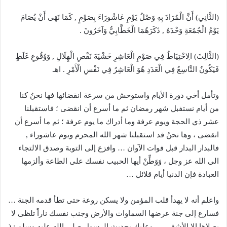
(الثَّانِي) أَنَّ الْمُرَادَ بِهِ وَصْلُ يَوْمِ عَاشُورَاءَ بِصَوْمٍ , كَمَا نَهَى أَنْ يُصَامَ
يَوْمُ الْجُمُعَةِ وَحْدَهُ , ذَكَرَهُمَا الْخَطَّابِيُّ وَآخَرُونَ .
(الثَّالِثَ) الِاحْتِيَاطُ فِي صَوْمِ الْعَاشِرِ خَشْيَةَ نَقْصِ الْهِلَالِ , وَوُقُوعِ غَلَطٍ
فَيَكُونُ التَّاسِعُ فِي الْعَدَدِ هُوَ الْعَاشِرُ فِي نَفْسِ الْأَمْرِ . اهـ
وتأمل أخي دورة الأيام واستوحش من سرعة انقضائها فها نحنُ كنا
من أيام نستفبل شهر رمضان ثم ما أسرع أن انقضى ؛ فاستقبلنا
عشر ذي الحجة ويوم عرفة وما أدراك ما يوم عرفة ؛ ثم ما أسرع أن
انقضى ، وها نحنُ قد استقبلنا شهر الله المحرم ويوم عاشوراء ,
فالبدار البدار قبل فوات الآوان … وافزع إلى التوبة وصدق الالتجاء
الى الله عز وجل ، وَوَطِّنْ أيها الحبيب نفسك على الطاعة وألزمها
العبادة فإن الدنيا أيام قلائل …
واعلم أنه لا يهدأ قلب المؤمن ولا يسكن روعة حتى تطأ قدمه الجنة …
فسارع إلى جنة عرضها السماوات والأرض وجنب نفسك ناراً تلظى لا
يصلاها إلا الأشقى … وعليك بحديث الرسول صلى الله عليه وسلم : (