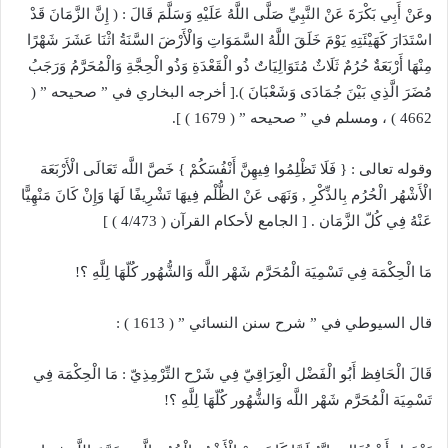
وعَنْ أَبِي بَكْرَةَ عَنْ النَّبِيِّ صَلَّى اللَّهُ عَلَيْهِ وَسَلَّمَ قَالَ : ( إِنَّ الزَّمَانَ قَدْ
اسْتَدَارَ كَهَيْئَتِهِ يَوْمَ خَلَقَ اللَّهُ السَّمَوَاتِ وَالْأَرْضَ السَّنَةُ اثْنَا عَشَرَ شَهْرًا
مِنْهَا أَرْبَعَةٌ حُرُمٌ ثَلَاثٌ مُتَوَالِيَاتٌ ذُو الْقَعْدَةِ وَذُو الْحِجَّةِ وَالْمُحَرَّمُ وَرَجَبُ
مُضَرَ الَّذِي بَيْنَ جُمَادَى وَشَعْبَانَ ).[ أخرجه البخاري في ” صحيحه ” (
4662 ) ، ومسلم في ” صحيحه ” ( 1679 ) ].
وقوله تعالى : { فَلَا تَظْلِمُوا فِيهِنَّ أَنْفُسَكُمْ } خَصَّ اللَّه تَعَالَى الْأَرْبَعَة
الْأَشْهُر الْحُرُم بِالذِّكْرِ , وَنَهَى عَنْ الظُّلْم فِيهَا تَشْرِيفًا لَهَا وَإِنْ كَانَ مَنْهِيًّا
عَنْهُ فِي كُلّ الزَّمَان . [ الجامع لأحكام القرآن ( 4/473 ) ]
مَا الْحِكْمَة فِي تَسْمِيَة الْمُحَرَّم شَهْر اللَّه وَالشُّهُور كُلّهَا لِلَّهِ ؟!
قال السيوطي في ” شرح سنن النسائي ” ( 1613 ) :
قَالَ الْحَافِظ أَبُو الْفَضْل الْعِرَاقِيّ فِي شَرْح التِّرْمِذِيّ : مَا الْحِكْمَة فِي
تَسْمِيَة الْمُحَرَّم شَهْر اللَّه وَالشُّهُور كُلّهَا لِلَّهِ ؟!