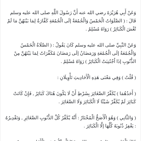
وَعَنْ أَبِي هُرَيْرَةَ رضي الله عنه أَنَّ رَسُولَ اللَّهِ صلى الله عليه وسلم
قَالَ : ( الصَّلَوَاتُ الْخَمْسُ وَالْجُمُعَةُ إلَى الْجُمُعَةِ كَفَّارَةٌ لِمَا بَيْنَهُنَّ مَا لَمْ
تُغْشَ الْكَبَائِرُ ) رَوَاهُ مُسْلِمٌ .
وَعَنْ النَّبِيِّ صلى الله عليه وسلم كَانَ يَقُولُ : ( الصَّلَاةُ الْخَمْسُ
وَالْجُمُعَةُ إلَى الْجُمُعَةِ وَرَمَضَانُ إلَى رَمَضَانَ مُكَفِّرَاتٌ لِمَا بَيْنَهُنَّ مِنْ
الذُّنُوبِ إذَا اُجْتُنِبَتْ الْكَبَائِرُ ) رَوَاهُ مُسْلِمٌ .
( قُلْتُ ) وَفِي مَعْنَى هَذِهِ الْأَحَادِيثِ تَأْوِيلَانِ :
( أَحَدُهُمَا ) يُكَفِّرُ الصَّغَائِرَ بِشَرْطِ أَنْ لَا يَكُونَ هُنَاكَ كَبَائِرُ , فَإِنْ كَانَتْ
كَبَائِرَ لَمْ يُكَفِّرْ شَيْئًا لَا الْكَبَائِرَ وَلَا الصَّغَائِرَ .
( وَالثَّانِي ) وَهُوَ الْأَصَحُّ الْمُخْتَارُ : أَنَّهُ يُكَفِّرُ كُلَّ الذُّنُوبِ الصَّغَائِرِ , وَتَقْدِيرُهُ
: يَغْفِرُ ذُنُوبَهُ كُلَّهَا إلَّا الْكَبَائِرَ .